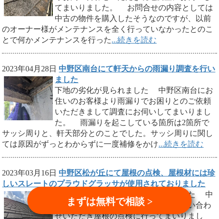
てまいりました。 お問合せの内容としては
中古の物件を購入したそうなのですが、以前
のオーナー様がメンテナンスを全く行っていなかったとのこ
とで何かメンテナンスを行った
...続きを読む
2023年04月28日
中野区南台にて軒天からの雨漏り調査を行い
ました
下地の劣化が見られました 中野区南台にお
住いのお客様より雨漏りでお困りとのご依頼
いただきまして調査にお伺いしてまいりまし
た。 雨漏りを起こしている箇所は2箇所で
サッシ周りと、軒天部分とのことでした。サッシ周りに関し
ては原因がずっとわからずに一度補修をかけ
...続きを読む
2023年03月16日
中野区松が丘にて屋根の点検、屋根材には珍
しいスレートのプラウドグラッサが使用されておりました
珍しいスレートが使用されておりました 中
まずは無料で相談 >
野区松が丘にお住いのお客様よりお問い合わ
せいただき屋根の点検に行ってまいりまし