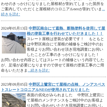
わせのきっかけになりました屋根材が割れてしまった箇所を
ご案内していただくと屋根材のコロニアルneoが割れていま
...
続きを読む
2024年05月13日
中野区南台にて遮熱、断熱塗料を使用して屋
根の塗装工事を行わせていただきました！！
スレート屋根は塗装が必要です！ もともと
は中野区南台にて屋根の補修をご検討中のお
客様よりお問い合わせ頂き現地調査にお伺い
したことが工事のきっかけになりました！
お問い合わせ内容としてはスレートの補修という内容でした
が、足場が必要になりますので併せて屋根の塗装工事のご用
命もいただきま
...続きを読む
2023年09月05日
中野区上鷺宮にて屋根の点検、ノンアスベス
トスレートコロニアルNEOが使用されておりました
表面の劣化がみられました 中野区上鷺宮に
て屋根のメンテナンスをご検討中のお客様よ
りお問い合わせいただき現地調査にお伺いし