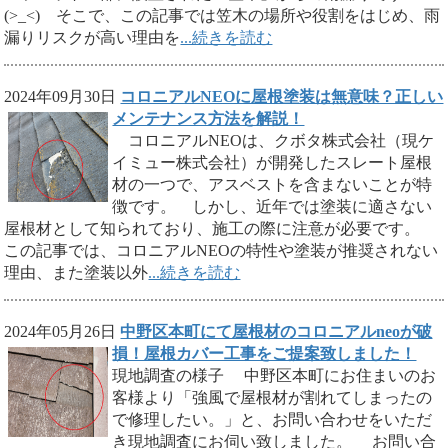
(>_<) そこで、この記事では笠木の場所や役割をはじめ、雨
漏りリスクが高い理由を
...続きを読む
2024年09月30日
コロニアルNEOに屋根塗装は無意味？正しい
メンテナンス方法を解説！
コロニアルNEOは、クボタ株式会社（現ケ
イミュー株式会社）が開発したスレート屋根
材の一つで、アスベストを含まないことが特
徴です。 しかし、近年では塗装に適さない
屋根材として知られており、施工の際に注意が必要です。
この記事では、コロニアルNEOの特性や塗装が推奨されない
理由、また塗装以外
...続きを読む
2024年05月26日
中野区本町にて屋根材のコロニアルneoが破
損！屋根カバー工事をご提案致しました！
現地調査の様子 中野区本町にお住まいのお
客様より「強風で屋根材が割れてしまったの
で修理したい。」と、お問い合わせをいただ
き現地調査にお伺い致しました。 お問い合