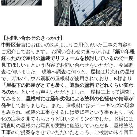
【お問い合わせのきっかけ】
中野区若宮にお住いのKさまよりご用命頂いた工事の内容を
ご紹介しております。 お問い合わせのきっかけは
「築15年程
経ったので屋根の塗装でリフォームを検討しているので一度
見てほしい」
という内容でお問い合わせをいただき、今回調
査に伺いました。 現地へ調査に伺うと、屋根は片流れの屋根
で、ガルバリウム鋼板の屋根材が使用されており、K様より
「屋根下の部屋がとても暑く、遮熱の塗料でどれくらい変わ
るのか」
というお声もいただきました。 屋根に上って調査し
てみると、
屋根材には経年劣化による塗料の色褪せや錆等が
発生
しておりました。 また、屋根材にはチョーキングの現象
もみられ、塗装の工事をするには築15年という事もあり、劣
化の症状を見てもちょうど良いタイミングでした。 K様には
調査時の屋根のお写真を実際に確認していただき、屋根塗装
工事のご提案をさせていただいたところ、ご検討の末今回工