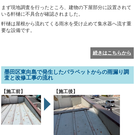
まず
現地
調査
を
行
っ
た
ところ、
建物
の
下
屋
部分
に
設置
さ
れ
て
いる
軒
樋
に
不具合
が
確認
さ
れ
ま
した。
軒
樋
は
屋根
から
流れ
て
くる
雨水
を
受け
止め
て
集
水
器
へ
流す
重
要
な
設備
です。
続きはこちらから
墨田区東向島で発生したパラペットからの雨漏り調
査と改修工事の流れ
【施工前】
【施工後】