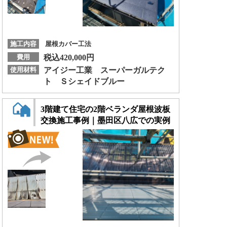
施工内容
屋根カバー工法
費用
税込420,000円
使用材料
アイジー工業 スーパーガルテク
ト Ｓシェイドブルー
3階建て住宅の2階ベランダ屋根波板
交換施工事例｜墨田区八広での実例