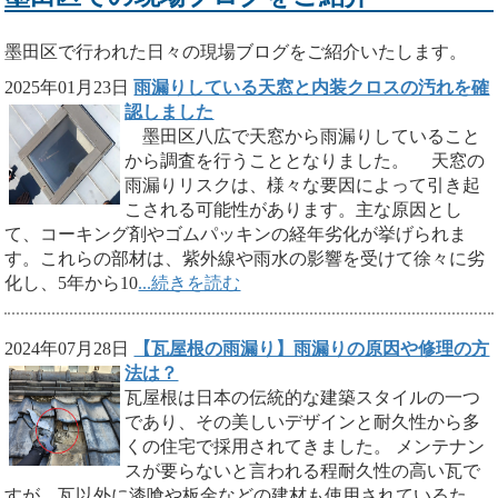
墨田区で行われた日々の現場ブログをご紹介いたします。
2025年01月23日
雨漏りしている天窓と内装クロスの汚れを確
認しました
墨田区八広で天窓から雨漏りしていること
から調査を行うこととなりました。 天窓の
雨漏りリスクは、様々な要因によって引き起
こされる可能性があります。主な原因とし
て、コーキング剤やゴムパッキンの経年劣化が挙げられま
す。これらの部材は、紫外線や雨水の影響を受けて徐々に劣
化し、5年から10
...続きを読む
2024年07月28日
【瓦屋根の雨漏り】雨漏りの原因や修理の方
法は？
瓦屋根は日本の伝統的な建築スタイルの一つ
であり、その美しいデザインと耐久性から多
くの住宅で採用されてきました。 メンテナン
スが要らないと言われる程耐久性の高い瓦で
すが、瓦以外に漆喰や板金などの建材も使用されているた