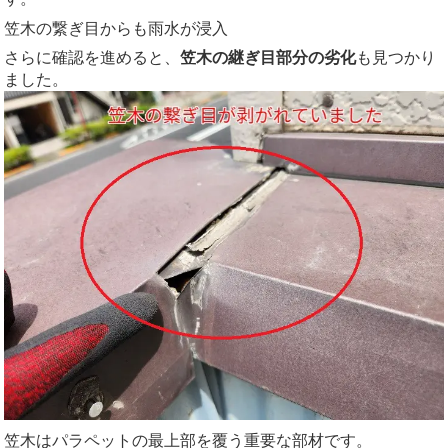
笠木の繋ぎ目からも雨水が浸入
さらに確認を進めると、
笠木の継ぎ目部分の劣化
も見つかり
ました。
笠木はパラペットの最上部を覆う重要な部材です。