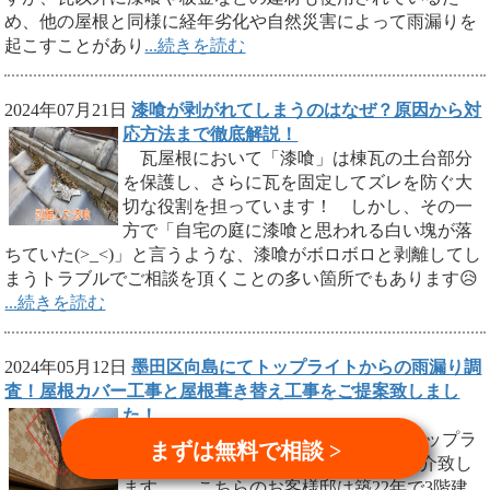
め、他の屋根と同様に経年劣化や自然災害によって雨漏りを
起こすことがあり
...続きを読む
2024年07月21日
漆喰が剥がれてしまうのはなぜ？原因から対
応方法まで徹底解説！
瓦屋根において「漆喰」は棟瓦の土台部分
を保護し、さらに瓦を固定してズレを防ぐ大
切な役割を担っています！ しかし、その一
方で「自宅の庭に漆喰と思われる白い塊が落
ちていた(>_<)」と言うような、漆喰がボロボロと剥離してし
まうトラブルでご相談を頂くことの多い箇所でもあります😥
...続きを読む
2024年05月12日
墨田区向島にてトップライトからの雨漏り調
査！屋根カバー工事と屋根葺き替え工事をご提案致しまし
た！
雨漏り調査の様子 墨田区向島にてトップラ
まずは無料で相談 >
イトからの雨漏りの調査の様子をご紹介致し
ます。 こちらのお客様邸は築22年で3階建