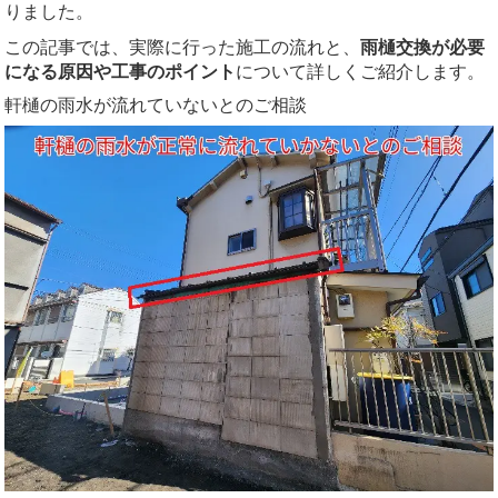
り
ま
した。
この
記事
では、
実際
に
行
っ
た
施工
の
流れ
と、
雨
樋
交換
が
必要
に
なる
原因
や
工事
の
ポイント
について
詳
しく
ご
紹介
し
ます。
軒
樋
の
雨水
が
流れ
てい
ない
と
の
ご
相談