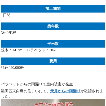
施工期間
1日間
築年数
築40年程
平米数
笠木：14.7ｍ パラペット：10㎡
費用
税込420,000円
パラペットからの雨漏りで室内被害が発生
墨田区東向島の住まいにて、
天井からの雨漏り
が確認されま
した。