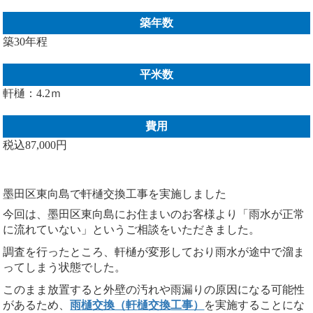
築年数
築30年程
平米数
軒樋：4.2ｍ
費用
税込87,000円
墨田
区
東向島
で
軒
樋
交換
工事
を
実施
しま
した
今回
は、
墨田
区
東向島
に
お
住まい
の
お客様
より「
雨水
が
正常
に
流れ
てい
ない」
という
ご
相談
を
いただき
ま
した。
調査
を
行
っ
た
ところ、
軒
樋
が
変形
し
て
おり
雨水
が
途中
で
溜
ま
って
しまう
状態
で
した。
このまま
放置
すると
外壁
の
汚れ
や
雨漏り
の
原因
に
なる
可能性
が
ある
ため、
雨
樋
交換（
軒
樋
交換
工事）
を
実施
する
ことに
な