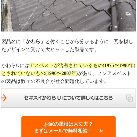
製品名に
「かわら」
と付くことから分かるように、瓦を模し
たデザインで受けて大ヒットした製品です。
かわらUには
アスベストが含有されているもの(
1975〜1990
年)
とされていないもの(
1990〜2007
年)
があり、ノンアスベスト
の製品は数々の不具合が社会問題化しています。
お家の屋根は大丈夫？
まずはメールで無料相談！ ≫