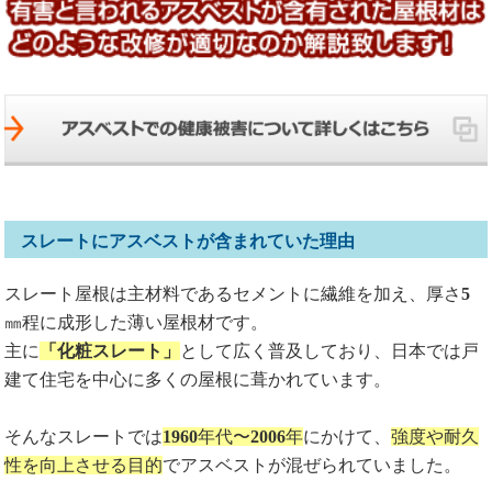
スレートにアスベストが含まれていた理由
スレート屋根は主材料であるセメントに繊維を加え、厚さ
5
㎜程に成形した薄い屋根材です。
主に
「化粧スレート」
として広く普及しており、日本では戸
建て住宅を中心に多くの屋根に葺かれています。
そんなスレートでは
1960
年代〜
2006
年
にかけて、
強度や耐久
性を向上させる目的
でアスベストが混ぜられていました。