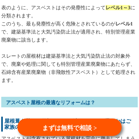
表のように、アスベストはその発塵性によって
レベル1～3
に
分類されます。
このうち、最も発塵性が高く危険とされているのが
レベル1
で、建築基準法と大気汚染防止法が適用され、特別管理産業
廃棄物に該当します。
スレートの屋根材は建築基準法と大気汚染防止法の対象外
で、廃棄や処理に関しても特別管理産業廃棄物にあたらず、
石綿含有産業廃棄物（非飛散性アスベスト）として処理され
ます。
アスベスト屋根の最適なリフォームは？
屋根葺き替えと屋根カバー工法、どちらを選ぶかはご
家族のライフプラン次第
まずは無料で相談 >
アスベストが含有されている屋根材を完全に撤去してしまう