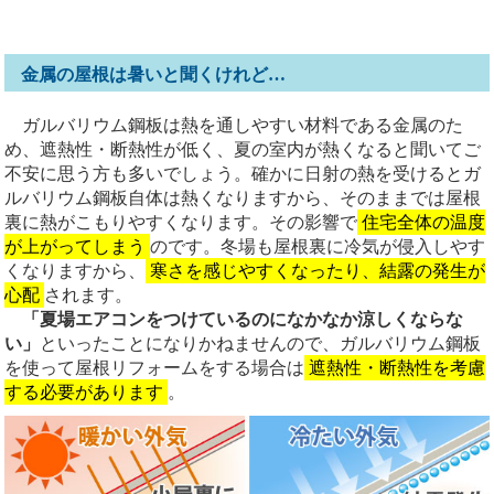
金属の屋根は暑いと聞くけれど…
ガルバリウム鋼板は熱を通しやすい材料である金属のた
め、遮熱性・断熱性が低く、夏の室内が熱くなると聞いてご
不安に思う方も多いでしょう。確かに日射の熱を受けるとガ
ルバリウム鋼板自体は熱くなりますから、そのままでは屋根
裏に熱がこもりやすくなります。その影響で
住宅全体の温度
が上がってしまう
のです。冬場も屋根裏に冷気が侵入しやす
くなりますから、
寒さを感じやすくなったり、結露の発生が
心配
されます。
「夏場エアコンをつけているのになかなか涼しくならな
い」
といったことになりかねませんので、ガルバリウム鋼板
を使って屋根リフォームをする場合は
遮熱性・断熱性を考慮
する必要があります
。