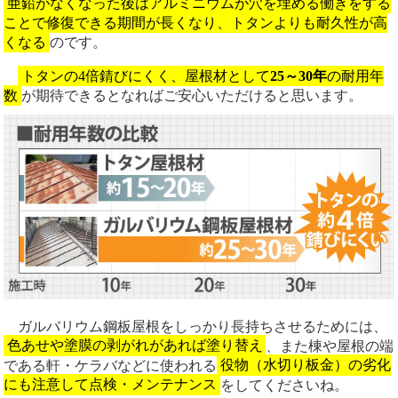
亜鉛がなくなった後はアルミニウムが穴を埋める働きをする
ことで修復できる期間が長くなり、トタンよりも耐久性が高
くなる
のです。
トタンの4倍錆びにくく、屋根材として
25～30年
の耐用年
数
が期待できるとなればご安心いただけると思います。
ガルバリウム鋼板屋根をしっかり長持ちさせるためには、
色あせや塗膜の剥がれがあれば塗り替え
、また棟や屋根の端
である軒・ケラバなどに使われる
役物（水切り板金）の劣化
にも注意して点検・メンテナンス
をしてくださいね。