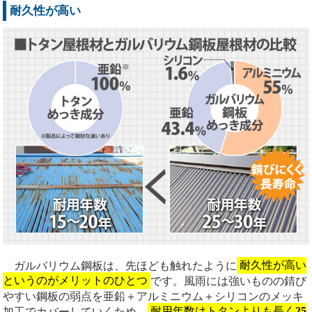
耐久性が高い
ガルバリウム鋼板は、先ほども触れたように
耐久性が高い
というのがメリットのひとつ
です。風雨には強いものの錆び
やすい鋼板の弱点を亜鉛＋アルミニウム＋シリコンのメッキ
加工でカバーしていくため、
耐用年数はトタンよりも長く
25