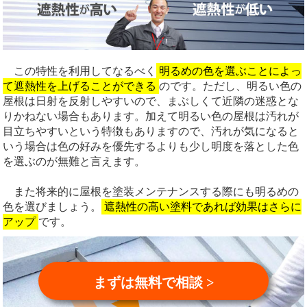
この特性を利用してなるべく
明るめの色を選ぶことによっ
て遮熱性を上げることができる
のです。ただし、明るい色の
屋根は日射を反射しやすいので、まぶしくて近隣の迷惑とな
りかねない場合もあります。加えて明るい色の屋根は汚れが
目立ちやすいという特徴もありますので、汚れが気になると
いう場合は色の好みを優先するよりも少し明度を落とした色
を選ぶのが無難と言えます。
また将来的に屋根を塗装メンテナンスする際にも明るめの
色を選びましょう。
遮熱性の高い塗料であれば効果はさらに
アップ
です。
まずは無料で相談 >