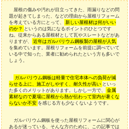
屋根の傷みや汚れが目立ってきた、雨漏りなどの問
題が起きてしまった、などの理由から屋根リフォーム
を考えている方にとって、
新しい屋根材は何がいい
のか？
というのは気になるポイントのひとつです
ね。従来からある屋根材として瓦やスレートなどがあ
りますが、
近年はガルバリウム鋼板製の屋根が人気
を集めています。屋根リフォームを前提に調べていて
いる中で知った、業者に勧められたという方も多いで
しょう。
ガルバリウム鋼板は軽量で住宅本体への負荷が減
らせる上に、施工がしやすく、耐久性が高い
といっ
た多くのメリットがあります。しかし一方で、
金属
素材なので夏場に屋根から熱が伝わって室内が暑くな
らないか不安
を感じる方も少なくないようです。
ガルバリウム鋼板を使った屋根リフォームに関心が
あるが迷っている、そんな方のために、この記事では