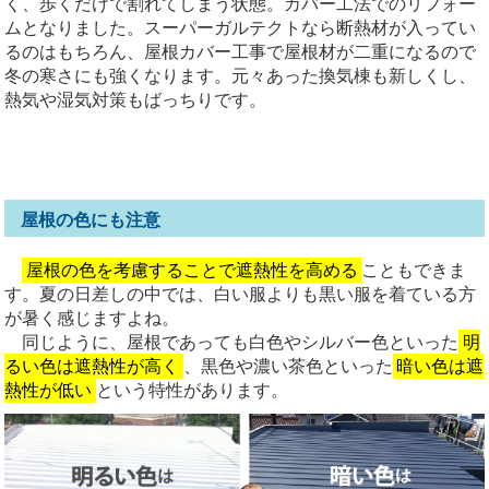
く、歩くだけで割れてしまう状態。カバー工法でのリフォー
ムとなりました。スーパーガルテクトなら断熱材が入ってい
るのはもちろん、屋根カバー工事で屋根材が二重になるので
冬の寒さにも強くなります。元々あった換気棟も新しくし、
熱気や湿気対策もばっちりです。
屋根の色にも注意
屋根の色を考慮することで遮熱性を高める
こともできま
す。夏の日差しの中では、白い服よりも黒い服を着ている方
が暑く感じますよね。
同じように、屋根であっても白色やシルバー色といった
明
るい色は遮熱性が高く
、黒色や濃い茶色といった
暗い色は遮
熱性が低い
という特性があります。