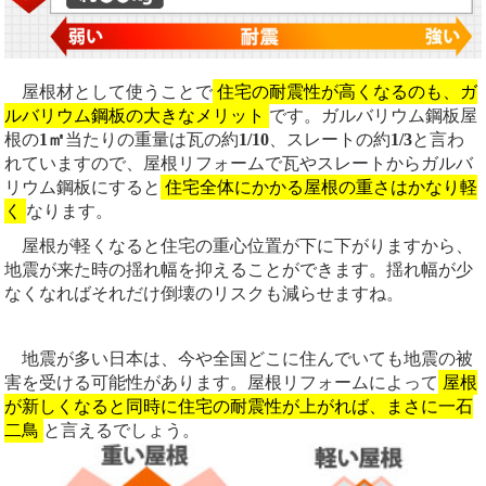
屋根材として使うことで
住宅の耐震性が高くなるのも、ガ
ルバリウム鋼板の大きなメリット
です。ガルバリウム鋼板屋
根の
1㎡
当たりの重量は瓦の約
1/10
、スレートの約
1/3
と言わ
れていますので、屋根リフォームで瓦やスレートからガルバ
リウム鋼板にすると
住宅全体にかかる屋根の重さはかなり軽
く
なります。
屋根が軽くなると住宅の重心位置が下に下がりますから、
地震が来た時の揺れ幅を抑えることができます。揺れ幅が少
なくなればそれだけ倒壊のリスクも減らせますね。
地震が多い日本は、今や全国どこに住んでいても地震の被
害を受ける可能性があります。屋根リフォームによって
屋根
が新しくなると同時に住宅の耐震性が上がれば、まさに一石
二鳥
と言えるでしょう。