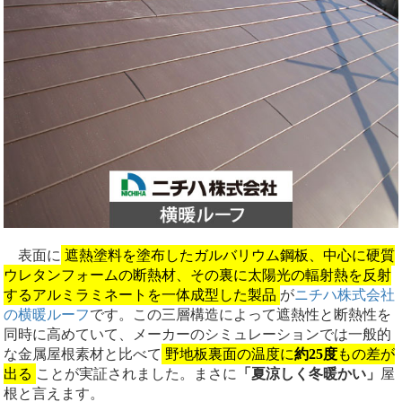
表面に
遮熱塗料を塗布したガルバリウム鋼板、中心に硬質
ウレタンフォームの断熱材、その裏に太陽光の輻射熱を反射
するアルミラミネートを一体成型した製品
が
ニチハ株式会社
の横暖ルーフ
です。この三層構造によって遮熱性と断熱性を
同時に高めていて、メーカーのシミュレーションでは一般的
な金属屋根素材と比べて
野地板裏面の温度に
約25度
もの差が
出る
ことが実証されました。まさに
「夏涼しく冬暖かい」
屋
根と言えます。