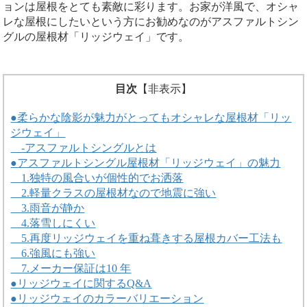
ョンは屋根をとても素敵に彩ります。お家が洋風で、オシャ
レな屋根にしたいという方にお勧めなのがアスファルトシン
グルの屋根材「リッジウェイ」です。
目次
【
非表示
】
●柔らかな陰影が魅力がとってもオシャレな屋根材「リッ
ジウェイ」
-アスファルトシングルとは
●アスファルトシングル屋根材「リッジウェイ」の魅力
1.独特の風合いが個性的でお洒落
2.軽量クラスの屋根材なので地震に強い
3.雨音が静か
4.落雪しにくい
5.再度リッジウェイを重ね葺きする屋根カバー工法も
6.強風にも強い
7.メーカー保証は10 年
●リッジウェイに関するQ&A
●リッジウェイのカラーバリエーション