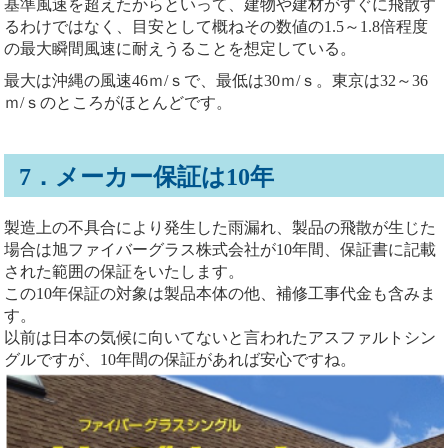
基準風速を超えたからといって、建物や建材がすぐに飛散す
るわけではなく、目安として概ねその数値の1.5～1.8倍程度
の最大瞬間風速に耐えうることを想定している。
最大は沖縄の風速46ｍ/ｓで、最低は30ｍ/ｓ。東京は32～36
ｍ/ｓのところがほとんどです。
7．メーカー保証は10年
製造上の不具合により発生した雨漏れ、製品の飛散が生じた
場合は旭ファイバーグラス株式会社が10年間、保証書に記載
された範囲の保証をいたします。
この10年保証の対象は製品本体の他、補修工事代金も含みま
す。
以前は日本の気候に向いてないと言われたアスファルトシン
グルですが、10年間の保証があれば安心ですね。