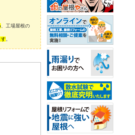
め
、工場屋根の
ます
。