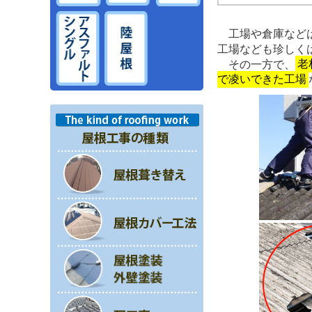
工場や倉庫など
工場なども珍しく
その一方で、
老
で凌いできた工場