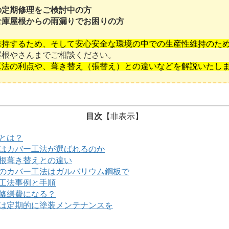
の定期修理をご検討中の方
倉庫屋根からの雨漏りでお困りの方
維持するため、そして安心安全な環境の中での生産性維持のた
屋根やさんまでご相談ください。
工法の利点や、葺き替え（張替え）との違いなどを解説いたし
目次
【
非表示
】
とは？
にはカバー工法が選ばれるのか
屋根葺き替えとの違い
根のカバー工法はガルバリウム鋼板で
工法事例と手順
修繕費になる？
根は定期的に塗装メンテナンスを