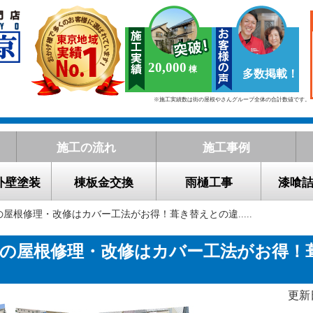
20,000
多数掲載！
※施工実績数は街の屋根やさんグループ全体の合計数値です。
施工の流れ
施工事例
外壁塗装
棟板金交換
雨樋工事
漆喰
の屋根修理・改修はカバー工法がお得！葺き替えとの違.....
庫の屋根修理・改修はカバー工法がお得！
？
更新日