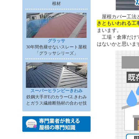
根材
屋根カバー工法
きともいわれる工
まいます。
工場・倉庫だけ
グラッサ
はないかと思いま
30年間色褪せないスレート屋根
「グラッサシリーズ」
スーパーヒランビーきわみ
鉄鋼大手JFEのカラーGLきわみ
とガラス繊維断熱材の合わせ技