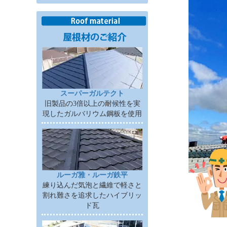
スーパーガルテクト
旧製品の3倍以上の耐候性を実
現したガルバリウム鋼板を使用
ルーガ雅・ルーガ鉄平
練り込んだ気泡と繊維で軽さと
割れ難さを追求したハイブリッ
ド瓦