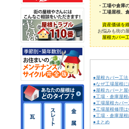
・工場や倉庫
・工場屋根、
資産価値を
お悩みも街の
屋根カバー
●屋根カバー工法
●なぜ工場屋根
●屋根カバーと
●工場・倉庫屋
●工場屋根カバー
●工場屋根修理は
●工場・倉庫屋
●まとめ