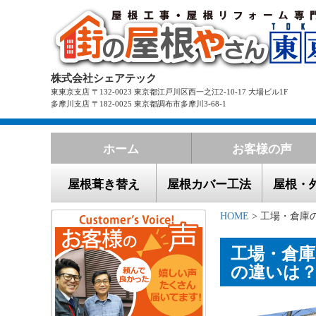
株式会社シェアテック
東東京支店 〒132-0023 東京都江戸川区西一之江2-10-17 大場ビル1F
多摩川支店 〒182-0025 東京都調布市多摩川3-68-1
ホーム
お客様の声
屋根葺き替え
屋根カバー工法
屋根・
HOME
> 工場・倉庫
工場・倉
の違いは