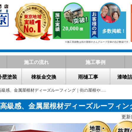
20,000
多数掲載！
※施工実績数は街の屋根やさんグループ全体の合計数値です。
施工の流れ
施工事例
外壁塗装
棟板金交換
雨樋工事
漆喰
高級感、金属屋根材ディーズルーフィング｜街の屋根や.....
の高級感、金属屋根材ディーズルーフィン
更新日