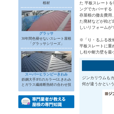
た 平板スレート
根材
ングでカバーする
存屋根の撤去費用
た廃材などが殆ど
しいリフォームが
グラッサ
30年間色褪せないスレート屋根
※「り・るふる改
「グラッサシリーズ」
平板スレートに重
し柱や耐力壁を最
スーパーヒランビーきわみ
ジンカリウムも
鉄鋼大手JFEのカラーGLきわみ
何が違うかとい
とガラス繊維断熱材の合わせ技