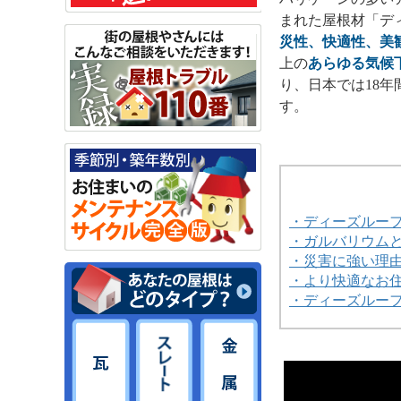
まれた屋根材「デ
災性、快適性、美
上の
あらゆる気候
り、日本では18年
す。
・ディーズルー
・ガルバリウム
・災害に強い理
・より快適なお
・ディーズルー