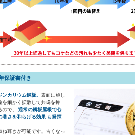
0年保証書付き
ジンカリウム鋼板。
表面に施し
粒を細かく拡散して共鳴を抑
るので、
通常の鋼板屋根で心
の暑さを和らげる効果 も発揮
重ね葺きが可能です。古くなっ