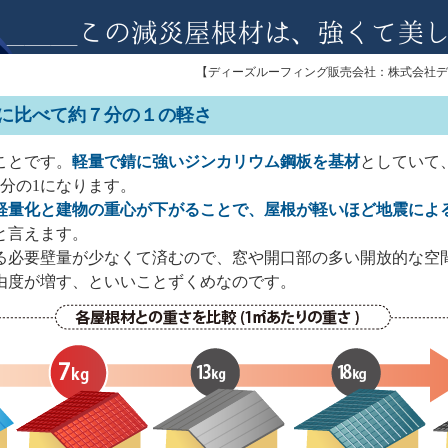
【ディーズルーフィング販売会社：株式会社デ
瓦に比べて約７分の１の軽さ
とです。
軽量で錆に強いジンカリウム鋼板を基材
としていて
分の1になります。
軽量化と建物の重心が下がることで、屋根が軽いほど地震によ
と言えます。
る必要壁量が少なくて済むので、窓や開口部の多い開放的な空
由度が増す、といいことずくめなのです。