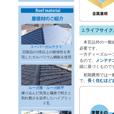
2.ライフサイ
本瓦以外の一般的
スーパーガルテクト
必要です。
旧製品の3倍以上の耐候性を実
一方ディーズルー
現したガルバリウム鋼板を使用
るので、
メンテナ
績に基づくもので
初期費用では一般
で、
長く住むほど
ルーガ雅・ルーガ鉄平
練り込んだ気泡と繊維で軽さと
割れ難さを追求したハイブリッ
ド瓦