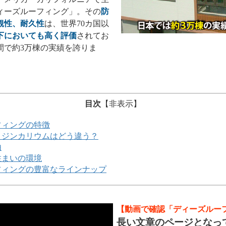
ィーズルーフィング」。その
防
観性、耐久性
は、世界70カ国以
下においても高く評価
されてお
間で約3万棟の実績を誇りま
目次
【
非表示
】
フィングの特徴
とジンカリウムはどう違う？
由
住まいの環境
フィングの豊富なラインナップ
【動画で確認「ディーズルー
長い文章のページとなっ