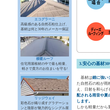
エコグラーニ
高級感のある自然石粒仕上げ、
基材は何と30年のメーカー保証
横暖ルーフ
3.安心の基材3
住宅用屋根材の中で最も軽量、
軽さで貴方のお住まいを守る!
基材は
錆に強い
た自然石の粒が雨
え、日射を和らげ
配される雨音や夏
リッジウェイ
します。
彩色石が織り成すグラデーショ
しかも軽量だから
ンと陰影が魅力的なシングル屋