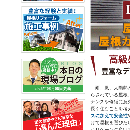
雨、風、太陽熱と
2026年08月06日更新
らされている屋根
ナンスや修繕に意
長く住むことを考
スに加えて安全性
けて屋根を選びた
ハリケーンの多い