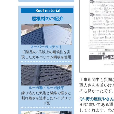
スーパーガルテクト
旧製品の3倍以上の耐候性を実
現したガルバリウム鋼板を使用
工事期間中も質問
職人さんも若いけ
ルーガ雅・ルーガ鉄平
のも良かったです
練り込んだ気泡と繊維で軽さと
割れ難さを追求したハイブリッ
Q6.街の屋根や
ド瓦
HPに書いてある
してくれます。わ