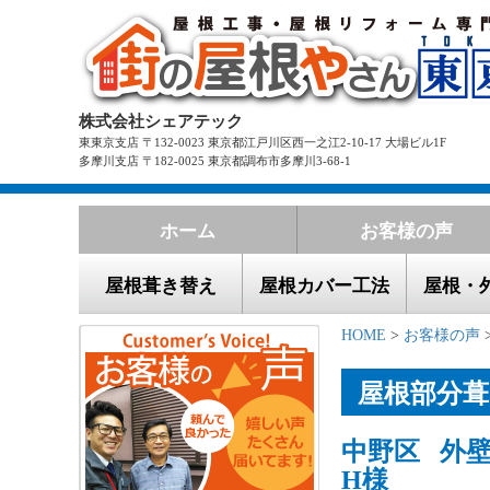
株式会社シェアテック
東東京支店 〒132-0023 東京都江戸川区西一之江2-10-17 大場ビル1F
多摩川支店 〒182-0025 東京都調布市多摩川3-68-1
ホーム
お客様の声
屋根葺き替え
屋根カバー工法
屋根・
HOME
>
お客様の声
屋根部分
中野区 外壁
H様