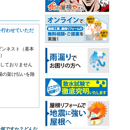
を行わせていただ
ダンネスト（基本
ー）
付しておりません
場の架け払いを除
は何ですか？どんな