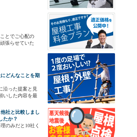
のことでご心配の
杯頑張らせていた
社にどんなことを期
に沿った提案と見
願いした内容を最
に他社と比較しまし
したか？
理のみだと10社く