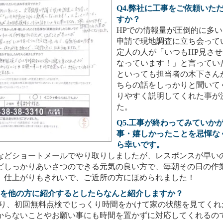
Q4.弊社に工事をご依頼いた
すか？
HPでの情報量が圧倒的に多
申請で現地調査に立ち会って
定人の人が「いつもHP見さ
なっています！」と言ってい
といっても担当者の木下さん
ちらの話をしっかりと聞いて
りやすく説明してくれた事が
た。
Q5.工事が終わってみていか
事・嬉しかったことを忌憚な
ら幸いです。
などショートメールでやり取りしましたが、レスポンスが早い
どしっかりあいさつのできる元気の良い方で、毎朝その日の作
。仕上がりもきれいで、ご近所の方にほめられました！
さんを他の方に紹介するとしたらなんと紹介しますか？
通り、初回無料点検でじっくり時間をかけて家の状態を見てくれ
からないことやお願い事にも時間を置かずに対応してくれるの