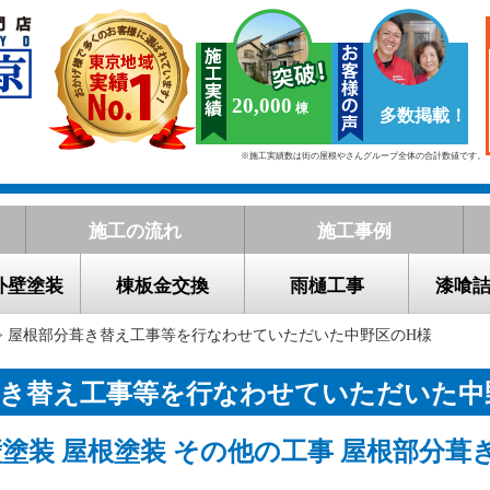
20,000
多数掲載！
※施工実績数は街の屋根やさんグループ全体の合計数値です。
施工の流れ
施工事例
外壁塗装
棟板金交換
雨樋工事
漆喰
> 屋根部分葺き替え工事等を行なわせていただいた中野区のH様
葺き替え工事等を行なわせていただいた中
塗装 屋根塗装 その他の工事 屋根部分葺