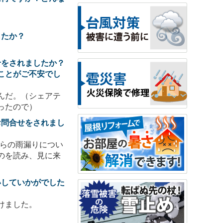
したか？
せをされましたか？
ことがご不安でし
んだ。（シェアテ
ったので）
お問合せをされまし
からの雨漏りについ
のを読み、見に来
。
いしていかがでした
けました。