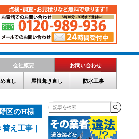
会社概要
お問い合わせ
詰め直し
屋根葺き直し
防水工事
記事を検索
野区のH様
き替え工事｜