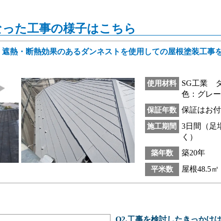
なった工事の様子はこちら
、遮熱・断熱効果のあるダンネストを使用しての屋根塗装工事
SG工業 
使用材料
色：グレ
保証はお
保証年数
3日間（足
施工期間
く）
築20年
築年数
屋根48.5㎡
平米数
Q2.工事を検討したきっかけ