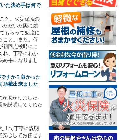
だいた決め手は何で
いこと。火災保険の
いただいた際に鑑
せてもらって勉強に
たこと。また、何
が初回点検時にこ
くれ、丁寧にわか
決め手になりまし
がですか？良かった
く頂戴出来ました
のが助かりました。
業を説明してくれた
た上で丁寧に説明
で安心してお任せす