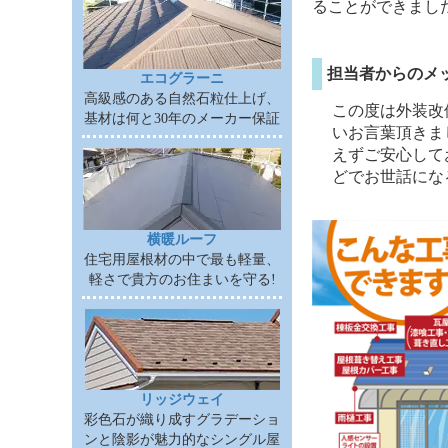
ることができまし
担当者からのメ
エコグラーニ
高級感のある自然石粒仕上げ、
この度は外装改
基材は何と30年のメーカー保証
いお言葉頂きま
えずご安心して
どでお世話にな
横暖ルーフ
住宅用屋根材の中で最も軽量、
軽さで貴方のお住まいを守る!
リッジウェイ
彩色石が織り成すグラデーショ
ンと陰影が魅力的なシングル屋