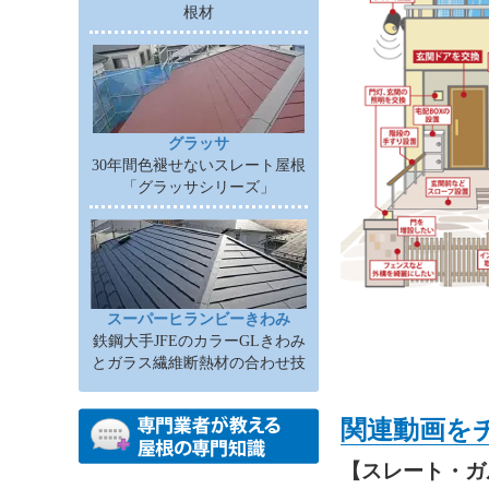
根材
グラッサ
30年間色褪せないスレート屋根
「グラッサシリーズ」
スーパーヒランビーきわみ
鉄鋼大手JFEのカラーGLきわみ
とガラス繊維断熱材の合わせ技
関連動画を
【スレート・カ