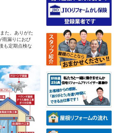
 また、ありがた
が雨漏りにおび
後も定期点検な