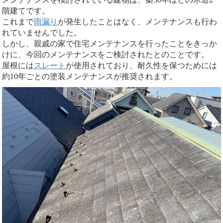
階建てです。
これまで
雨漏り
が発生したことはなく、メンテナンスも行わ
れていませんでした。
しかし、親戚の家で住宅メンテナンスを行ったことをきっか
けに、今回のメンテナンスをご検討されたとのことです。
屋根には
スレート
が使用されており、耐久性を保つためには
約10年ごとの塗装メンテナンスが推奨されます。