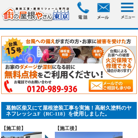
HOME
>
施工事例
> 葛飾区柴又にて屋根塗装工事を実施！高
耐久塗料のヤネフレッシュ.....
葛飾区柴又にて屋根塗装工事を実施！高耐久塗料のヤ
ネフレッシュF（RC-118）を使用しました。
【施工前】
【施工後】