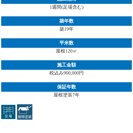
1週間(足場含む)
築年数
築19年
平米数
屋根120㎡
施工金額
税込み900,000円
保証年数
屋根塗装7年