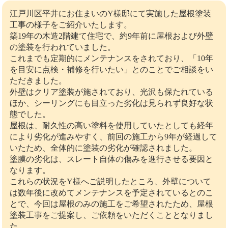
江戸川区平井にお住まいのY様邸にて実施した屋根塗装
工事の様子をご紹介いたします。
築19年の木造2階建て住宅で、約9年前に屋根および外壁
の塗装を行われていました。
これまでも定期的にメンテナンスをされており、「10年
を目安に点検・補修を行いたい」とのことでご相談をい
ただきました。
外壁はクリア塗装が施されており、光沢も保たれている
ほか、シーリングにも目立った劣化は見られず良好な状
態でした。
屋根は、耐久性の高い塗料を使用していたとしても経年
により劣化が進みやすく、前回の施工から9年が経過して
いたため、全体的に塗装の劣化が確認されました。
塗膜の劣化は、スレート自体の傷みを進行させる要因と
なります。
これらの状況をY様へご説明したところ、外壁について
は数年後に改めてメンテナンスを予定されているとのこ
とで、今回は屋根のみの施工をご希望されたため、屋根
塗装工事をご提案し、ご依頼をいただくこととなりまし
た。