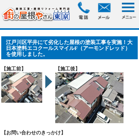
HOME
>
施工事例
> 江戸川区平井にて劣化した屋根の塗装工
事を実施！大日本塗料エコ.....
江戸川区平井にて劣化した屋根の塗装工事を実施！大
日本塗料エコクールスマイルF（アーモンドレッド）
を使用しました。
【施工前】
【施工後】
【お問い合わせのきっかけ】