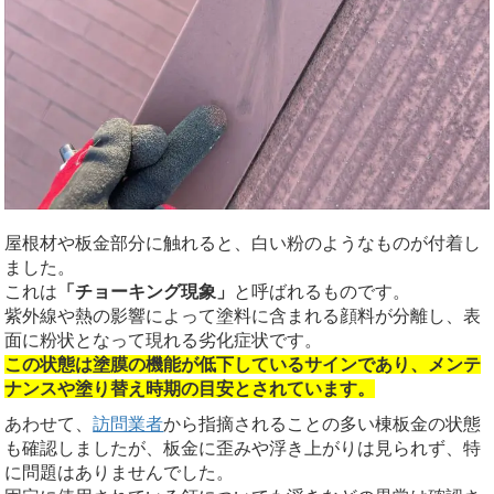
屋根材や板金部分に触れると、白い粉のようなものが付着し
ました。
これは
「チョーキング現象」
と呼ばれるものです。
紫外線や熱の影響によって塗料に含まれる顔料が分離し、表
面に粉状となって現れる劣化症状です。
この状態は塗膜の機能が低下しているサインであり、メンテ
ナンスや塗り替え時期の目安とされています。
あわせて、
訪問業者
から指摘されることの多い棟板金の状態
も確認しましたが、板金に歪みや浮き上がりは見られず、特
に問題はありませんでした。