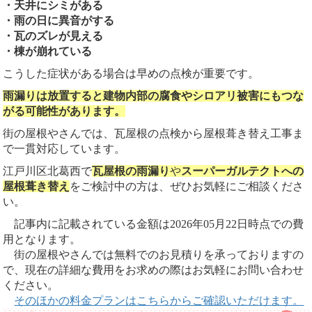
・天井にシミがある
・雨の日に異音がする
・瓦のズレが見える
・棟が崩れている
こうした症状がある場合は早めの点検が重要です。
雨漏りは放置すると建物内部の腐食やシロアリ被害にもつな
がる可能性があります。
街の屋根やさんでは、瓦屋根の点検から屋根葺き替え工事ま
で一貫対応しています。
江戸川区北葛西で
瓦屋根の雨漏り
や
スーパーガルテクトへの
屋根葺き替え
をご検討中の方は、ぜひお気軽にご相談くださ
い。
記事内に記載されている金額は2026年05月22日時点での費
用となります。
街の屋根やさんでは無料でのお見積りを承っておりますの
で、現在の詳細な費用をお求めの際はお気軽にお問い合わせ
ください。
そのほかの料金プランはこちらからご確認いただけます。