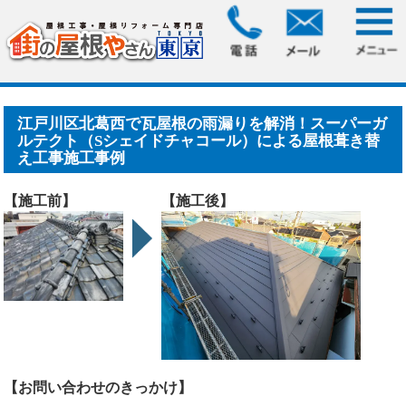
HOME
>
施工事例
> 江戸川区北葛西で瓦屋根の雨漏りを解
消！スーパーガルテクト（S.....
江戸川区北葛西で瓦屋根の雨漏りを解消！スーパーガ
ルテクト（Sシェイドチャコール）による屋根葺き替
え工事施工事例
【施工前】
【施工後】
【お問い合わせのきっかけ】