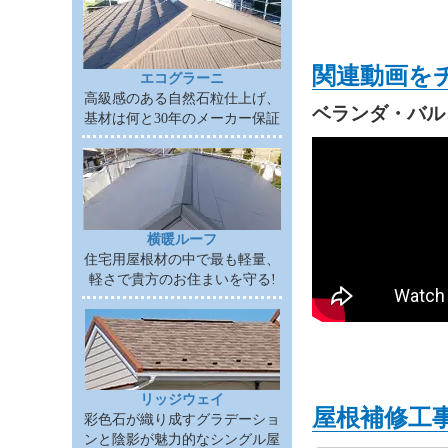
関連動画を
エコグラーニ
高級感のある自然石粒仕上げ、
ベランダ・バル
基材は何と30年のメーカー保証
横暖ルーフ
住宅用屋根材の中で最も軽量、
軽さで貴方のお住まいを守る!
リッジウェイ
屋根補修工
彩色石が織り成すグラデーショ
ンと陰影が魅力的なシングル屋