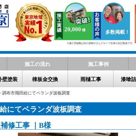
20,000
多数掲載！
※施工実績数は街の屋根やさんグループ全体の合計数値です。
施工の流れ
施工事例
外壁塗装
棟板金交換
雨樋工事
漆喰
> 調布市飛田給にてベランダ波板調査
田給にてベランダ波板調査
補修工事 ｜B様