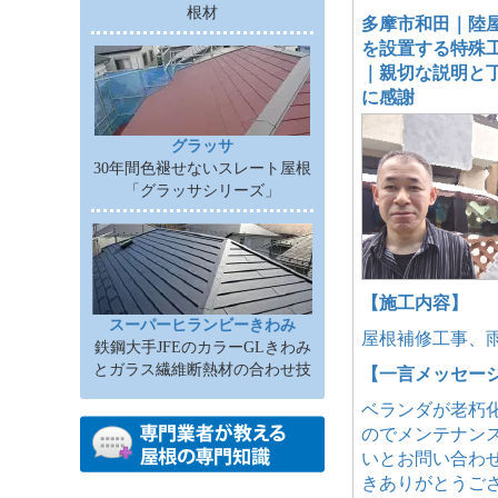
根材
多摩市和田｜陸
を設置する特殊
｜親切な説明と
に感謝
グラッサ
30年間色褪せないスレート屋根
「グラッサシリーズ」
【施工内容】
スーパーヒランビーきわみ
屋根補修工事、
鉄鋼大手JFEのカラーGLきわみ
とガラス繊維断熱材の合わせ技
【一言メッセー
ベランダが老朽
のでメンテナン
いとお問い合わ
きありがとうご