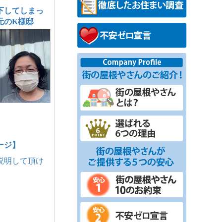
下してしまっ
元のK様邸
ージ】
説明して頂け