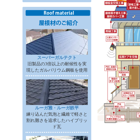
スーパーガルテクト
旧製品の3倍以上の耐候性を実
現したガルバリウム鋼板を使用
ルーガ雅・ルーガ鉄平
練り込んだ気泡と繊維で軽さと
割れ難さを追求したハイブリッ
ド瓦