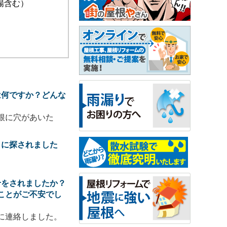
場含む）
は何ですか？どんな
根に穴があいた
うに探されました
せをされましたか？
ことがご不安でし
に連絡しました。