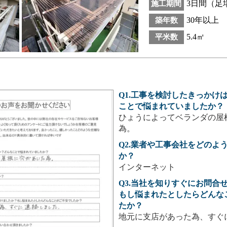
3日間（足
施工期間
30年以上
築年数
5.4㎡
平米数
Q1.工事を検討したきっかけ
ことで悩まれていましたか？
ひょうによってベランダの屋
為。
Q2.業者や工事会社をどのよ
か？
インターネット
Q3.当社を知りすぐにお問合
もし悩まれたとしたらどんな
たか？
地元に支店があった為、すぐ