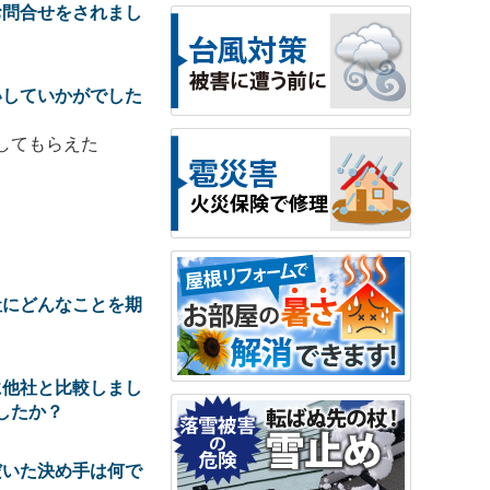
お問合せをされまし
いしていかがでした
してもらえた
社にどんなことを期
に他社と比較しまし
したか？
だいた決め手は何で