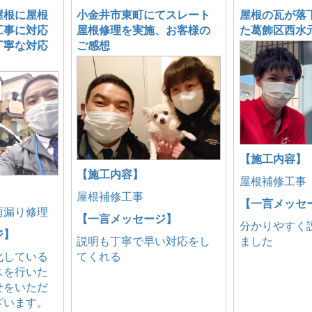
屋根に屋根
小金井市東町にてスレート
屋根の瓦が落
工事に対応
屋根修理を実施、お客様の
た葛飾区西水
丁寧な対応
ご感想
【施工内容】
【施工内容】
屋根補修工事
屋根補修工事
【一言メッセ
雨漏り修理
【一言メッセージ】
分かりやすく
ジ】
説明も丁寧で早い対応をし
ました
化している
てくれる
スを行いた
せをいただ
ざいます。