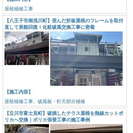
屋根補修工事
【八王子市南浅川町】歪んだ折板屋根のフレームを取付
直して美観回復！化粧破風交換工事に密着
【施工内容】
屋根補修工事、破風板・軒天部分補修
【立川市富士見町】破損したテラス屋根を熱線カットポ
リカへ交換｜ポリカ張替工事の施工事例