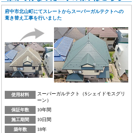
府中市北山町にてスレートからスーパーガルテクトへの
葺き替え工事を行いました
スーパーガルテクト（Sシェイドモスグリ
使用材料
ーン）
10年間
保証年数
10日間
施工期間
18年
築年数