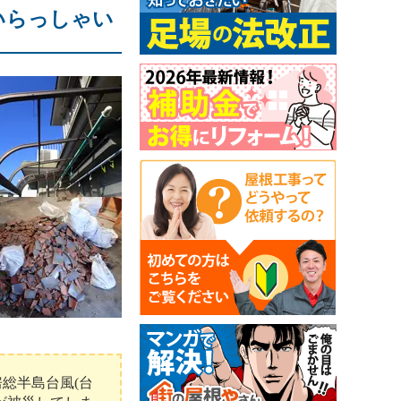
いらっしゃい
総半島台風(台