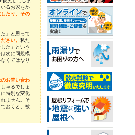
が被災してしま
ているお家をか
生したり、その
った」と思って
ください。
私た
でした」という
合は次に同規模
かなくてはなり
上のお問い合わ
っしゃるでしょ
中に特別な変化
しれません。そ
しておくと、被