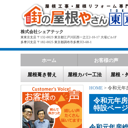
株式会社シェアテック
東東京支店 〒132-0023 東京都江戸川区西一之江2-10-17 大場ビル1F
多摩川支店 〒182-0025 東京都調布市多摩川3-68-1
ホーム
お客様の声
屋根葺き替え
屋根カバー工法
屋根・
HOME
> 令和元年
令和元年房
特設ペー
令和元年房