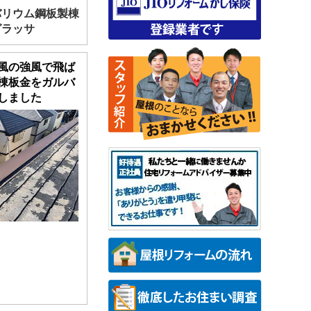
バリウム鋼板製棟
グラッサ
風の強風で飛ば
棟板金をガルバ
しました