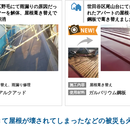
区野毛にて雨漏りの原因だっ
世田谷区尾山台にて
マーを解体、屋根葺き替えで
れたアパートの屋根
解消
鋼板で葺き替えまし
き替え、雨漏り修理
施工内容
屋根葺き替え
アルクアッド
使用材料
ガルバリウム鋼板
きて屋根が壊されてしまったなどの被災も