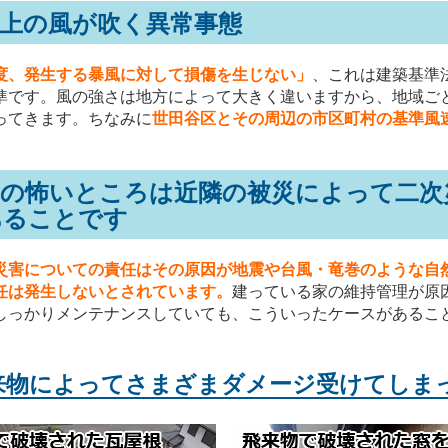
上の風が吹く異常事態
程度、発生する暴風に対して損傷を生じない」
、これは建築基準
準です。風の強さは地方によって大きく違いますから、地域ご
ってきます。ちなみに
世田谷区とその周辺の市区町村の基準風速は
風の怖いところは近隣の被災によって二次
あることです
災害についての責任はその原因が地震や台風・竜巻のような自
任は発生しないとされています。
建っている家の維持管理が原
しっかりメンテナンスしていても、こういったケースがあるこ
来物によってさまざまダメージ受けてしま