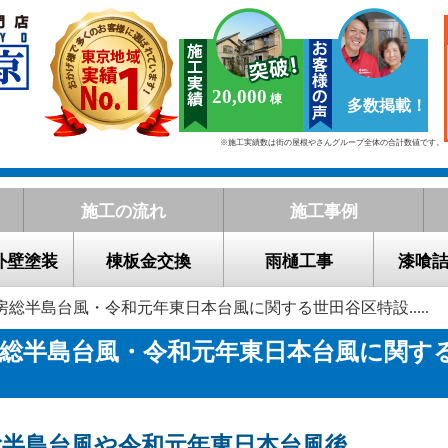
20,000
多数掲載！
※施工実績数は街の屋根やさんグループ全体の合計数値です。
施工の流れ
施工事例
外壁塗装
棟板金交換
雨樋工事
漆喰
房総半島台風・令和元年東日本台風に関する世田谷区特設.....
総半島台風・令和元年東日本台風に関す
ジ
総半島台風や令和元年東日本台風後、