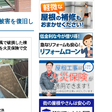
被害を復旧し
風で破損した棟
を火災保険で交
交換