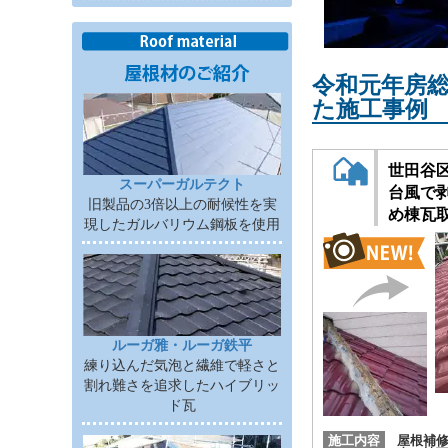
令和元年房
た施工事例
世田谷
スーパーガルテクト
台風で
旧製品の3倍以上の耐候性を実
め棟瓦
現したガルバリウム鋼板を使用
ルーガ雅・ルーガ鉄平
練り込んだ気泡と繊維で軽さと
割れ難さを追求したハイブリッ
ド瓦
施工内容
屋根補