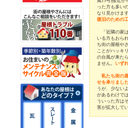
風15号)接近
った方も多い
なり見かけま
復旧のための
「近隣の家は
いる方もおら
ち街の屋根や
ことがハッキ
の台風が来た
ません。
いず
私たち街の
せを承りまし
うが、少ない
があるわけで
ういった方は
害が拡大して