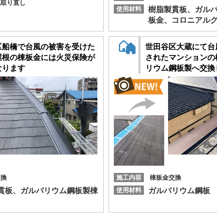
瓦取り直し
使用材料
樹脂製貫板、ガル
板金、コロニアル
区船橋で台風の被害を受けた
世田谷区大蔵にて台
屋根の棟板金には火災保険が
されたマンションの
なります
リウム鋼板製へ交換
交換
施工内容
棟板金交換
貫板、ガルバリウム鋼板製棟
使用材料
ガルバリウム鋼板