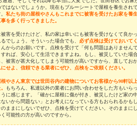
から通過、そしてそれ以降も本当に大変でした。世田谷区でお家
のではないでしょうか。現在もブルーシートで屋根を養生され
す。
私たち街の屋根やさんもこれまでに被害を受けたお家を養
工事を多く行ってきました。
被害を受けたけど、私の家は幸いにも被害を受けなくて良か
れるでしょう。そういった場合でも、
必ず点検は受けておいて
さんからのお願いです。点検を受けて「何も問題はありません
リすれば、安心して生活できますよね。もし、被災していた場
ら、被害が甚大化してしまう可能性が高いですから、直してお
れにせよ、信頼できる業者にぜひ、点検をご依頼ください。
屋根やさん東京では世田谷内の建物についてお客様から90軒以
た。
もちろん、私達以外の業者にお問い合わせをした方もいら
ように感じます。「確かに屋根に傷が付き、被災したけど家の
はないから問題ない」とお考えになっている方もおられるかも
そのままにしないでぜひ、点検を受けてください。そのままに
いく可能性の方が高いのですから。