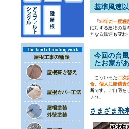
基準風速以
「50年に一度
に対する建物の基
となる風速も変わ
今回の台
たお家が
こういった
二次
合、個人に賠償責
断です。ご自宅を
ょう。
さまざま飛