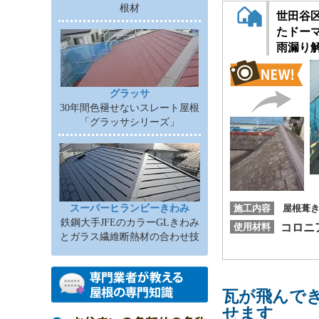
根材
世田谷
たドー
雨漏り
グラッサ
30年間色褪せないスレート屋根
「グラッサシリーズ」
施工内容
屋根葺
スーパーヒランビーきわみ
鉄鋼大手JFEのカラーGLきわみ
使用材料
コロニ
とガラス繊維断熱材の合わせ技
瓦が飛んで
せます