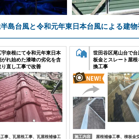
総半島台風と令和元年東日本台風による建物
区宇奈根にて令和元年東日本
世田谷区尾山台で台
剥がれ始めた漆喰の劣化を含
板金とスレート屋根
取り直し工事で改善
換工事
修工事、瓦屋根工事、瓦屋根補修工
施工内容
屋根補修工事、棟板金