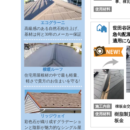
事、棟
使用材料
エコグラーニ
世田谷
高級感のある自然石粒仕上げ、
急勾配
基材は何と30年のメーカー保証
適用に
横暖ルーフ
住宅用屋根材の中で最も軽量、
軽さで貴方のお住まいを守る!
施工内容
棟板金
使用材料
樹脂製
リッジウェイ
板金
彩色石が織り成すグラデーショ
ンと陰影が魅力的なシングル屋