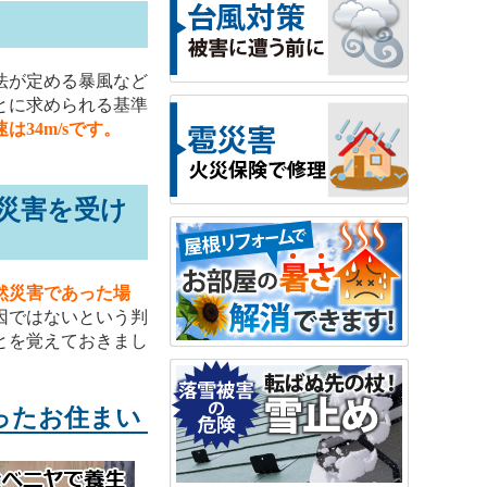
法が定める暴風など
とに求められる基準
34m/sです。
災害を受け
然災害であった場
因ではないという判
とを覚えておきまし
ったお住まい