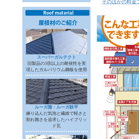
そのほかの料金
スーパーガルテクト
旧製品の3倍以上の耐候性を実
現したガルバリウム鋼板を使用
ルーガ雅・ルーガ鉄平
練り込んだ気泡と繊維で軽さと
割れ難さを追求したハイブリッ
ド瓦