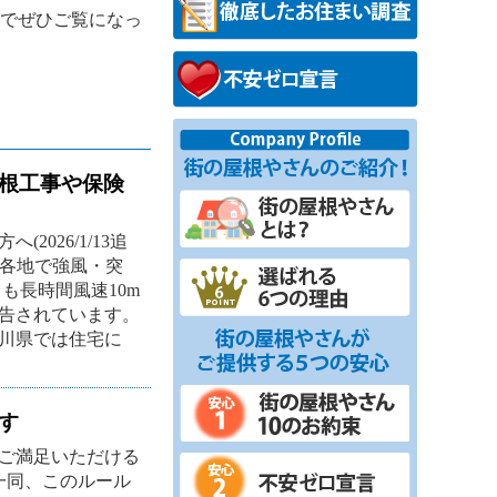
でぜひご覧になっ
根工事や保険
026/1/13追
関東各地で強風・突
も長時間風速10m
告されています。
川県では住宅に
す
ご満足いただける
一同、このルール