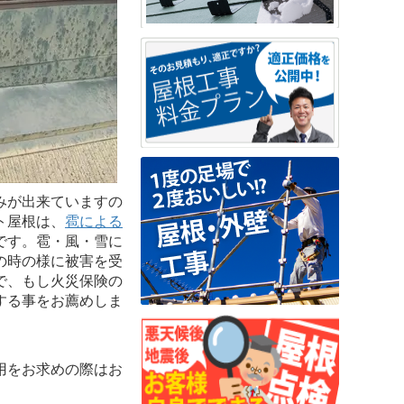
みが出来ていますの
ト屋根は、
雹による
です。雹・風・雪に
の時の様に被害を受
で、もし火災保険の
する事をお薦めしま
用をお求めの際はお