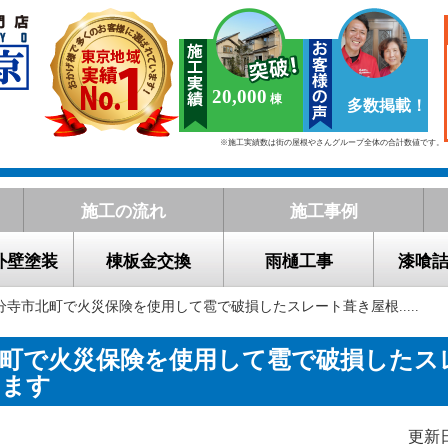
20,000
多数掲載！
※施工実績数は街の屋根やさんグループ全体の合計数値です。
施工の流れ
施工事例
外壁塗装
棟板金交換
雨樋工事
漆喰
分寺市北町で火災保険を使用して雹で破損したスレート葺き屋根.....
北町で火災保険を使用して雹で破損したス
します
更新日