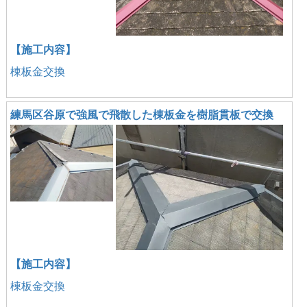
【施工内容】
棟板金交換
練馬区谷原で強風で飛散した棟板金を樹脂貫板で交換
【施工内容】
棟板金交換