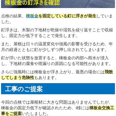
点検の結果、
棟板金
を固定している釘に浮きが発生
していま
した。
釘浮きは、木製の下地材が乾燥や湿気を繰り返すことで収縮
し、固定力が低下することで発生します。
また、屋根は日々の温度変化や強風の影響を受けるため、年
月の経過とともに釘が少しずつ押し出されてしまいます。
釘が浮いた状態を放置すると、棟板金の内部へ雨水が浸入
し、下地材の腐食や雨漏りの原因になる可能性があります。
さらに強風時には棟板金が浮き上がり、最悪の場合には
飛散
してしまう危険性
もあります。
工事のご提案
今回の点検では屋根材に大きな問題はありませんでしたが、
棟板金の固定力低下が確認されたため、I様には
棟板金交換工
事をご提案
いたしました。