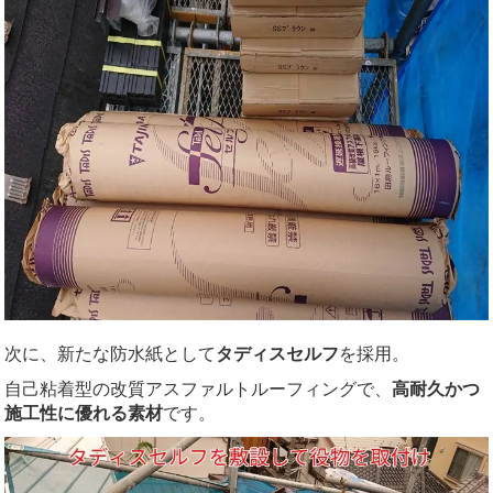
次に、新たな防水紙として
タディスセルフ
を採用。
自己粘着型の改質アスファルトルーフィングで、
高耐久かつ
施工性に優れる素材
です。