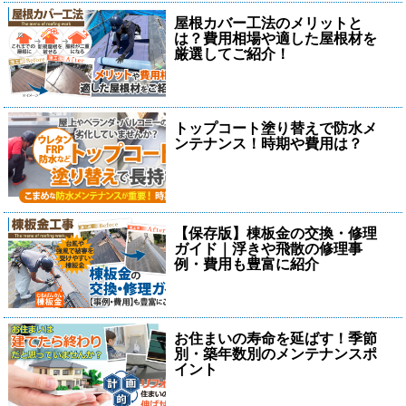
屋根カバー工法のメリットと
は？費用相場や適した屋根材を
厳選してご紹介！
トップコート塗り替えで防水メ
ンテナンス！時期や費用は？
【保存版】棟板金の交換・修理
ガイド｜浮きや飛散の修理事
例・費用も豊富に紹介
お住まいの寿命を延ばす！季節
別・築年数別のメンテナンスポ
イント