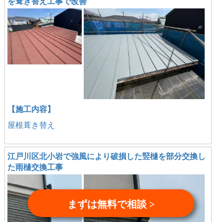
を葺き替え工事で改善
【施工内容】
屋根葺き替え
江戸川区北小岩で強風により破損した竪樋を部分交換し
た雨樋交換工事
まずは無料で相談 >