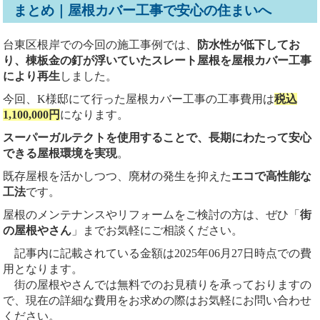
まとめ｜屋根カバー工事で安心の住まいへ
台東区根岸での今回の施工事例では、
防水性が低下してお
り、棟板金の釘が浮いていたスレート屋根を屋根カバー工事
により再生
しました。
今回、K様邸にて行った屋根カバー工事の工事費用は
税込
1,100,000円
になります。
スーパーガルテクトを使用することで、長期にわたって安心
できる屋根環境を実現
。
既存屋根を活かしつつ、廃材の発生を抑えた
エコで高性能な
工法
です。
屋根のメンテナンスやリフォームをご検討の方は、ぜひ「
街
の屋根やさん
」までお気軽にご相談ください。
記事内に記載されている金額は2025年06月27日時点での費
用となります。
街の屋根やさんでは無料でのお見積りを承っておりますの
で、現在の詳細な費用をお求めの際はお気軽にお問い合わせ
ください。