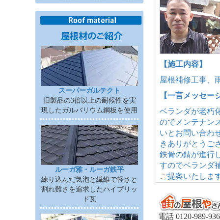
【施工内容】
屋根補修工事、
スーパーガルテクト
【一言メッセー
旧製品の3倍以上の耐候性を実
現したガルバリウム鋼板を使用
ベランダが老朽
のでメンテナン
いとお問い合わ
きありがとうご
鉄骨の錆が進行
すのでベランダ
ルーガ雅・ルーガ鉄平
ご提案いたしま
練り込んだ気泡と繊維で軽さと
割れ難さを追求したハイブリッ
ド瓦
電話 0120-989-936