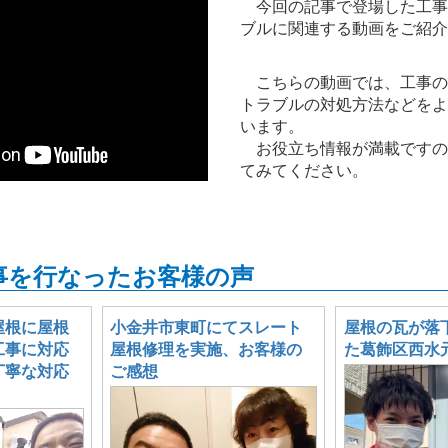
今回の記事で登場した工事
ブルに関連する動画をご紹介
こちらの動画では、工事の
トラブルの対処方法などをよ
います。
お役立ち情報が満載ですの
てみてください。
事を行なったお客様の声
屋根に屋根
小金井市東町にてスレート
屋根の瓦が落
工事に対応
屋根修理を実施、お客様の
た葛飾区西水
丁寧な対応
ご感想