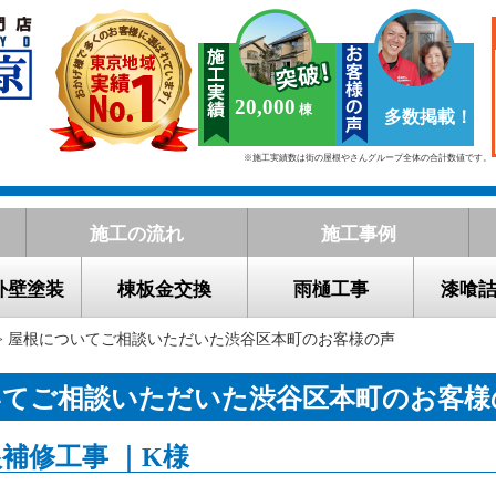
20,000
多数掲載！
※施工実績数は街の屋根やさんグループ全体の合計数値です。
施工の流れ
施工事例
外壁塗装
棟板金交換
雨樋工事
漆喰
> 屋根についてご相談いただいた渋谷区本町のお客様の声
いてご相談いただいた渋谷区本町のお客様
補修工事 ｜K様