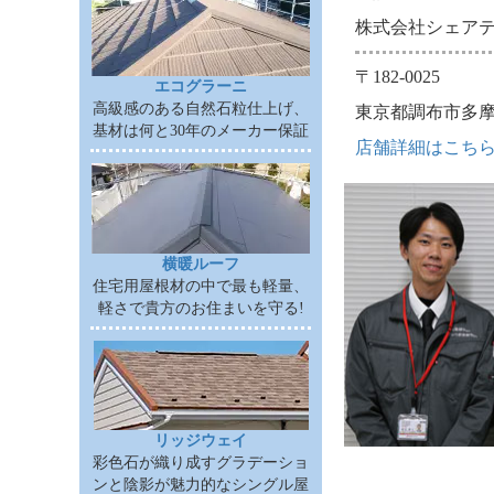
株式会社シェア
〒182-0025
エコグラーニ
高級感のある自然石粒仕上げ、
東京都調布市多摩川3
基材は何と30年のメーカー保証
店舗詳細はこち
横暖ルーフ
住宅用屋根材の中で最も軽量、
軽さで貴方のお住まいを守る!
リッジウェイ
彩色石が織り成すグラデーショ
ンと陰影が魅力的なシングル屋