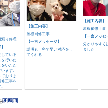
【施工内容】
【施工内容】
屋根補修工事
屋根補修工事
【一言メッセ
雨漏り修理
【一言メッセージ】
分かりやすく
ジ】
説明も丁寧で早い対応をし
ました
化している
てくれる
スを行いた
せをいただ
ざいます。
しておりま
補修工事を
す。