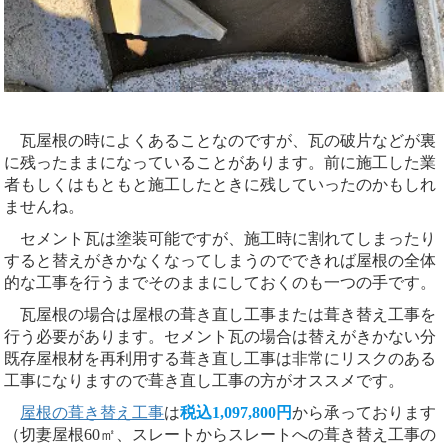
瓦屋根の時によくあることなのですが、瓦の破片などが裏
に残ったままになっていることがあります。前に施工した業
者もしくはもともと施工したときに残していったのかもしれ
ませんね。
セメント瓦は塗装可能ですが、施工時に割れてしまったり
すると替えがきかなくなってしまうのでできれば屋根の全体
的な工事を行うまでそのままにしておくのも一つの手です。
瓦屋根の場合は屋根の葺き直し工事または葺き替え工事を
行う必要があります。セメント瓦の場合は替えがきかない分
既存屋根材を再利用する葺き直し工事は非常にリスクのある
工事になりますので葺き直し工事の方がオススメです。
屋根の葺き替え工事
は
税込1,097,800円
から承っております
（切妻屋根60㎡、スレートからスレートへの葺き替え工事の