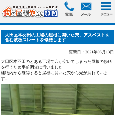
HOME
>
ブログ
> 大田区本羽田の工場の屋根に開いた穴、ア
スベストを含む波板スレ.....
大田区本羽田の工場の屋根に開いた穴、アスベストを
含む波板スレートを修繕します
更新日：2021年05月13日
大田区本羽田のとある工場で穴が空いてしまった屋根の修繕
を行うため事前調査に伺いました。
建物内から確認すると屋根に開いた穴から光が漏れていま
す。