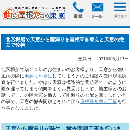
HOME
>
ブログ
> 北区堀船で天窓から雨漏りを屋根葺き替え
と天窓の撤去で改善
北区堀船で天窓から雨漏りを屋根葺き替えと天窓の撤
去で改善
更新日：2021年05月13日
北区堀船で築２０年のお住まいのお客様より、天窓から強い
風雨の際に
雨漏りが発生
してしまうとのご相談を受け現地調
査を行いました。やはり天窓は構造的な問題等でこのように
雨が漏ってしまう傾向をよくお見受けします。施主様とのお
話しで、この際天窓を撤去して雨漏りの心配を無くしたいと
の事で、天窓の撤去閉鎖とそれに伴う
屋根葺き替え工事
を行
う事となりました。
天窓から雨漏りが発生。撤去閉鎖工事を行いま