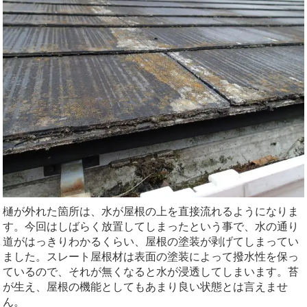
樋が外れた箇所は、水が屋根の上を直接流れるようになりま
す。今回はしばらく放置してしまったという事で、水の通り
道がはっきりわかるくらい、屋根の塗装が剥げてしまってい
ました。スレート屋根材は表面の塗装によって撥水性を保っ
ているので、それが無くなると水が浸透してしまいます。苔
が生え、屋根の機能としてもあまり良い状態とは言えませ
ん。