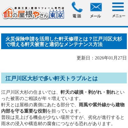
HOME
>
ブログ
> 火災保険申請を活用した軒天修理とは？江
戸川区大杉で増える軒天.....
火災保険申請を活用した軒天修理とは？江戸川区大杉
で増える軒天被害と適切なメンテナンス方法
更新日：2026年01月27日
江戸川区大杉で多い軒天トラブルとは
江戸川区大杉の住まいでは、
軒天の破損・剥がれ・割れ
とい
った被害のご相談が年々増えています。
軒天とは屋根の裏側にあたる部分で、
雨風や紫外線から建物
内部を守る重要な役割
を担っています。
普段は見上げる機会が少ない場所ですが、劣化が進行すると
雨水の浸入や構造材の腐食につながる恐れがあります。