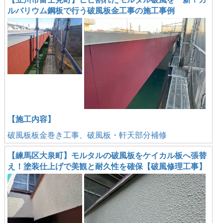
ルバリウム鋼板で行う破風板金工事の施工事例
【施工内容】
破風板板金巻き工事、破風板・軒天部分補修
【練馬区大泉町】モルタルの破風板をケイカル板へ張替
え！塗装仕上げで美観と耐久性を確保【破風修理工事】