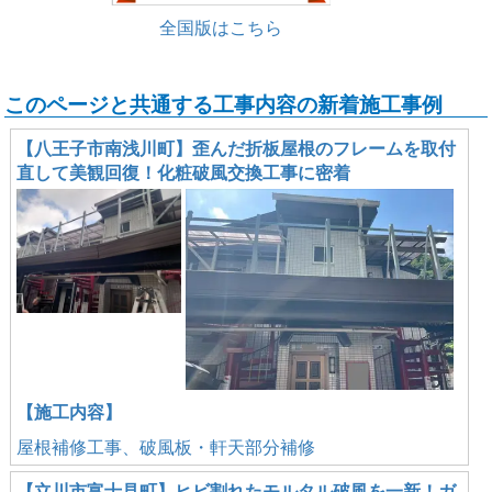
全国版はこちら
このページと共通する工事内容の新着施工事例
【八王子市南浅川町】歪んだ折板屋根のフレームを取付
直して美観回復！化粧破風交換工事に密着
【施工内容】
屋根補修工事、破風板・軒天部分補修
【立川市富士見町】ヒビ割れたモルタル破風を一新！ガ