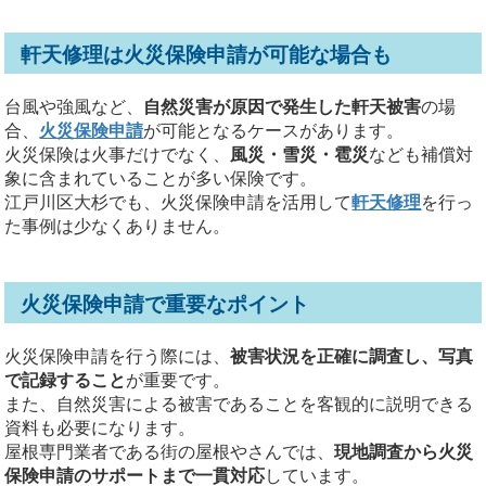
軒天修理は火災保険申請が可能な場合も
台風や強風など、
自然災害が原因で発生した軒天被害
の場
合、
火災保険申請
が可能となるケースがあります。
火災保険は火事だけでなく、
風災・雪災・雹災
なども補償対
象に含まれていることが多い保険です。
江戸川区大杉でも、火災保険申請を活用して
軒天修理
を行っ
た事例は少なくありません。
火災保険申請で重要なポイント
火災保険申請を行う際には、
被害状況を正確に調査し、写真
で記録すること
が重要です。
また、自然災害による被害であることを客観的に説明できる
資料も必要になります。
屋根専門業者である街の屋根やさんでは、
現地調査から火災
保険申請のサポートまで一貫対応
しています。