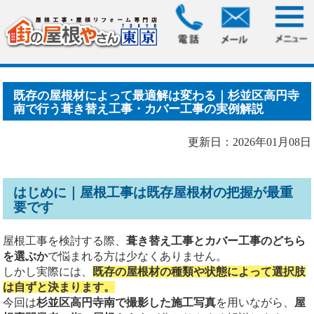
HOME
>
ブログ
> 既存の屋根材によって最適解は変わる｜杉
並区高円寺南で行う葺き.....
既存の屋根材によって最適解は変わる｜杉並区高円寺
南で行う葺き替え工事・カバー工事の実例解説
更新日：2026年01月08日
はじめに｜屋根工事は既存屋根材の把握が最重
要です
屋根工事を検討する際、
葺き替え工事とカバー工事のどちら
を選ぶか
で悩まれる方は少なくありません。
しかし実際には、
既存の屋根材の種類や状態によって選択肢
は自ずと決まります。
今回は
杉並区高円寺南で撮影した施工写真
を用いながら、
屋