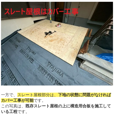
一方で、
スレート屋根部分は、
下地の状態に問題がなければ
カバー工事が可能
です。
この写真は、
既存スレート屋根の上に構造用合板を施工して
いる工程
です。