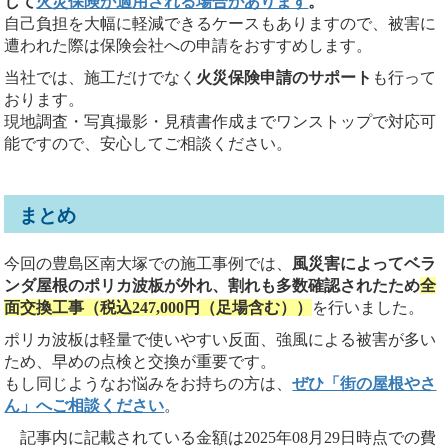
して
火災保険が適用される場合があります
。
自己負担を大幅に軽減できるケースもありますので、被害に
遭われた際は保険会社への申請をおすすめします。
当社では、施工だけでなく
火災保険申請のサポート
も行って
おります。
現地調査・写真撮影・見積書作成までワンストップで対応可
能ですので、安心してご相談ください。
まとめ
今回の豊島区南大塚での施工事例では、
風災害によってベラ
ンダ屋根のポリカ波板が外れ、割れも多数確認されたため
全
面交換工事（税込247,000円（足場含む））
を行いました。
ポリカ波板は軽量で使いやすい反面、強風による被害が多い
ため、早めの点検と交換が重要です。
もし同じようなお悩みをお持ちの方は、
ぜひ「街の屋根やさ
ん」へご相談ください
。
記事内に記載されている金額は2025年08月29日時点での費