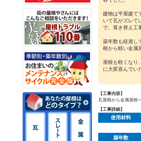
建物は平屋建て
いて瓦がズレて
で、葺き替え工
築年数も経過し
根から軽い金属
屋根も軽くなり
に大変喜んでい
【工事内容】
瓦屋根から金属屋根
【工事詳細】
使用材料
築年数