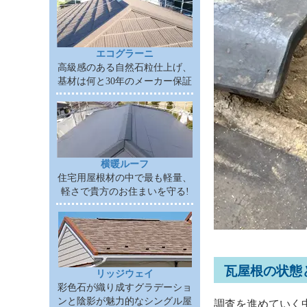
エコグラーニ
高級感のある自然石粒仕上げ、
基材は何と30年のメーカー保証
横暖ルーフ
住宅用屋根材の中で最も軽量、
軽さで貴方のお住まいを守る!
瓦屋根の状態
リッジウェイ
彩色石が織り成すグラデーショ
ンと陰影が魅力的なシングル屋
調査を進めていく