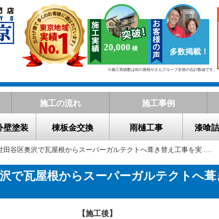
20,000
多数掲載！
※施工実績数は街の屋根やさんグループ全体の合計数値です。
施工の流れ
施工事例
外壁塗装
棟板金交換
雨樋工事
漆喰
 世田谷区奥沢で瓦屋根からスーパーガルテクトへ葺き替え工事を実.....
奥沢で瓦屋根からスーパーガルテクトへ葺
【施工後】