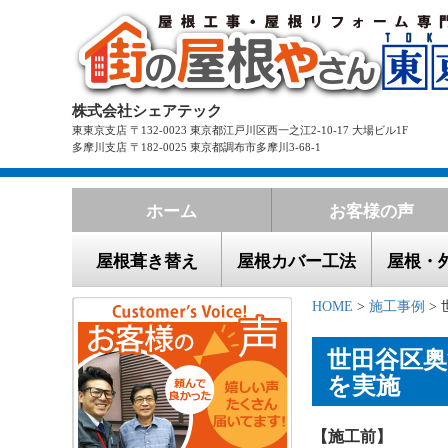
株式会社シェアテック
東東京支店 〒132-0023 東京都江戸川区西一之江2-10-17 大場ビル1F
多摩川支店 〒182-0025 東京都調布市多摩川3-68-1
ホーム
お客様の声
屋根葺き替え
屋根カバー工法
屋根・
HOME
>
施工事例
>
世田谷区
を実施
【施工前】