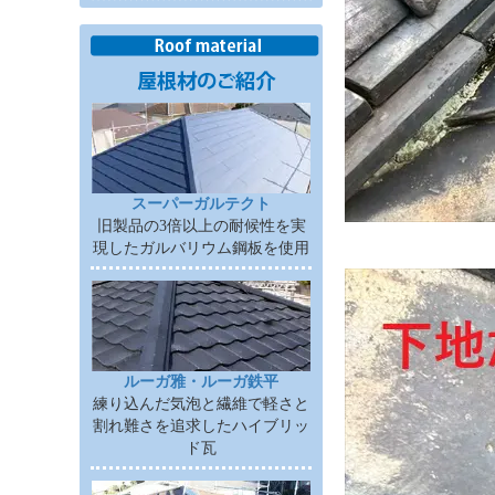
スーパーガルテクト
旧製品の3倍以上の耐候性を実
現したガルバリウム鋼板を使用
ルーガ雅・ルーガ鉄平
練り込んだ気泡と繊維で軽さと
割れ難さを追求したハイブリッ
ド瓦