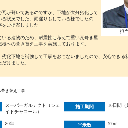
で瓦が葺いてあるのですが、下地が大分劣化して
いる状況でした。雨漏りもしている様でしたの
事をご提案しました。
担
ている建物のため、耐震性も考えて重い瓦葺き屋
屋根への葺き替え工事を実施しております。
、劣化下地も補強して工事をおこないましたので、安心できる
ただけました。
へ葺き替え工事
スーパーガルテクト（シェ
10日間
施工期間
イドチャコール）
80年
57㎡
平米数