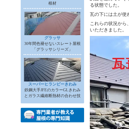
根材
る状態でした。
瓦の下には土が使
これらの状況から
いただきました。
グラッサ
30年間色褪せないスレート屋根
「グラッサシリーズ」
スーパーヒランビーきわみ
鉄鋼大手JFEのカラーGLきわみ
とガラス繊維断熱材の合わせ技