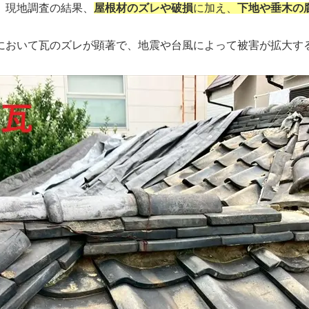
、現地調査の結果、
屋根材のズレや破損
に加え、
下地や垂木の
において瓦のズレが顕著で、地震や台風によって被害が拡大す