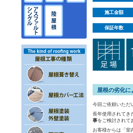
施工金額
保証年数
屋根の劣化に
今回ご依頼いただ
長年使用されてき
事
をご検討されて
お客様からは「室