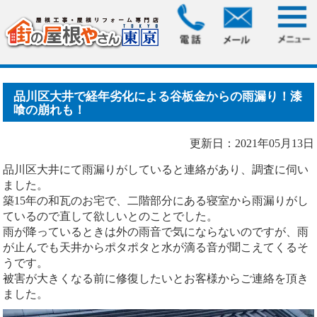
HOME
>
ブログ
> 品川区大井で経年劣化による谷板金からの
雨漏り！漆喰の崩れも！.....
品川区大井で経年劣化による谷板金からの雨漏り！漆
喰の崩れも！
更新日：2021年05月13日
品川区大井にて雨漏りがしていると連絡があり、調査に伺い
ました。
築15年の和瓦のお宅で、二階部分にある寝室から雨漏りがし
ているので直して欲しいとのことでした。
雨が降っているときは外の雨音で気にならないのですが、雨
が止んでも天井からポタポタと水が滴る音が聞こえてくるそ
うです。
被害が大きくなる前に修復したいとお客様からご連絡を頂き
ました。