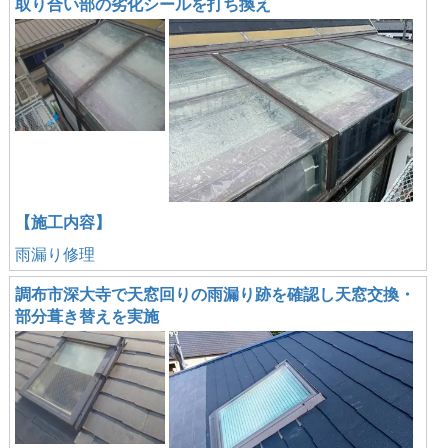
取り合い部の劣化シールを打ち換え
【施工内容】
雨漏り修理
調布市深大寺で天窓回りの雨漏り跡を確認し天窓交換・
部分葺き替えを実施