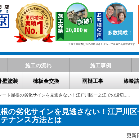
20,000
多数掲載！
※施工実績数は街の屋根やさんグループ全体の合計数値です。
施工の流れ
施工事例
外壁塗装
棟板金交換
雨樋工事
漆喰
レート屋根の劣化サインを見逃さない！江戸川区一之江での適切.....
屋根の劣化サインを見逃さない！江戸川区
ンテナンス方法とは
更新日