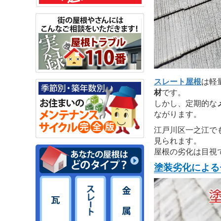
スレート屋根
は軽
材
です。
しかし、定期的な
ながります。
江戸川区一之江で
見られます。
屋根の劣化は目視
塗装劣化による