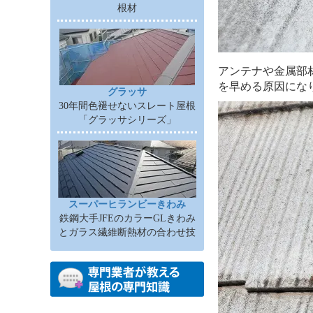
根材
アンテナや金属部
を早める原因にな
グラッサ
30年間色褪せないスレート屋根
「グラッサシリーズ」
スーパーヒランビーきわみ
鉄鋼大手JFEのカラーGLきわみ
とガラス繊維断熱材の合わせ技