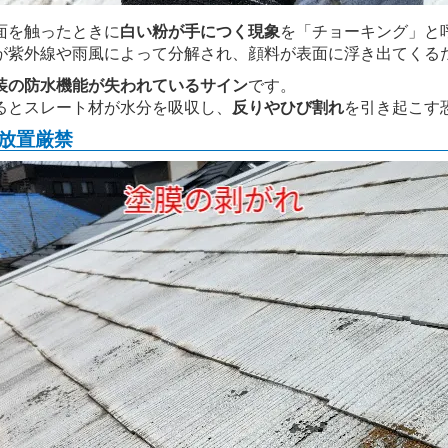
面を触ったときに
白い粉が手につく現象
を「チョーキング」と
が紫外線や雨風によって分解され、顔料が表面に浮き出てくる
装の防水機能が失われているサイン
です。
るとスレート材が水分を吸収し、
反りやひび割れ
を引き起こす
放置厳禁