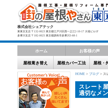
株式会社シェアテック
東東京支店 〒132-0023 東京都江戸川区西一之江2-10-17 大場ビル1F
多摩川支店 〒182-0025 東京都調布市多摩川3-68-1
ホーム
お客様の声
屋根葺き替え
屋根カバー工法
屋根・
HOME
>
ブログ
> ス
スレート
適切なメ