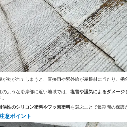
膜が剥がれてしまうと、直接雨や紫外線が屋根材に当たり、
劣
江のような沿岸部に近い地域では、
塩害や湿気によるダメージ
す。
耐候性のシリコン塗料やフッ素塗料
を選ぶことで長期間の保護
注意ポイント