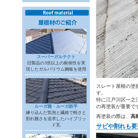
スーパーガルテクト
旧製品の3倍以上の耐候性を実
現したガルバリウム鋼板を使用
スレート屋根の塗
す。
特に江戸川区一之
の再塗装が重要で
ルーガ雅・ルーガ鉄平
練り込んだ気泡と繊維で軽さと
再塗装の際は、
高
割れ難さを追求したハイブリッ
ド瓦
サビや割れも要