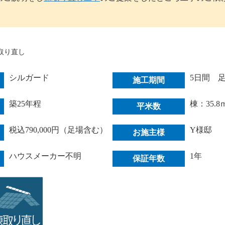
取り直し
シルガード
5日間 
施工期間
築25年程
棟：35.8
平米数
税込790,000円（足場含む）
Y様邸
お施主様
ハウスメーカー不明
1年
保証年数