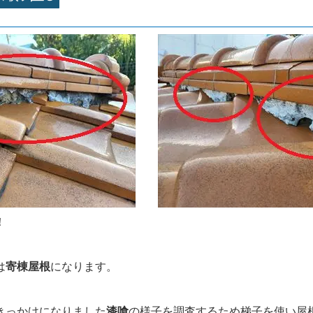
！
は
寄棟屋根
になります。
きっかけになりました
漆喰
の様子を調査するため梯子を使い屋