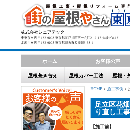
株式会社シェアテック
東東京支店 〒132-0023 東京都江戸川区西一之江2-10-17 大場ビル1F
多摩川支店 〒182-0025 東京都調布市多摩川3-68-1
ホーム
お客様の声
屋根葺き替え
屋根カバー工法
屋根・
HOME
>
施工事例
>
足立区花
り直し工事（
【施工前】