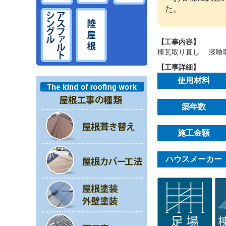
た。
【工事内容】
棟瓦取り直し 漆喰
【工事詳細】
使用材料
築年数
施工金額
ハウスメーカー