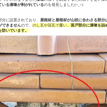
ている漆喰が剥がれている
のを発見しました(>_<)
部分に設置されており、
屋根材と屋根材が山状に合わさる部分
ができません
ので、
のし瓦や冠瓦で覆い、
面戸部分に漆喰を詰
を防いでいます。