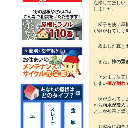
点検してほしい
しました。
梯子を使い屋根
が剥がれており
露出した葺き土
また、
棟の繋
そのまま放置し
しまい
棟が崩れ
棟が崩れてしま
から
雨水が浸入
と二次被害に繋がり
お客様に調査