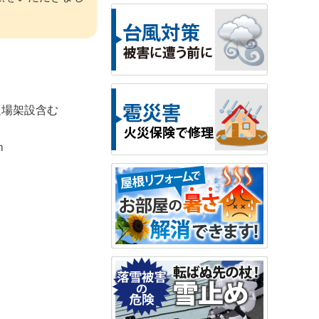
足場架設含む
ｍ