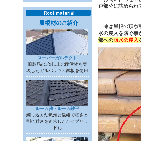
戸部分に詰められ
棟は屋根の頂点
水の浸入を防ぐ事
部への
雨水の浸入
スーパーガルテクト
旧製品の3倍以上の耐候性を実
現したガルバリウム鋼板を使用
ルーガ雅・ルーガ鉄平
練り込んだ気泡と繊維で軽さと
割れ難さを追求したハイブリッ
ド瓦