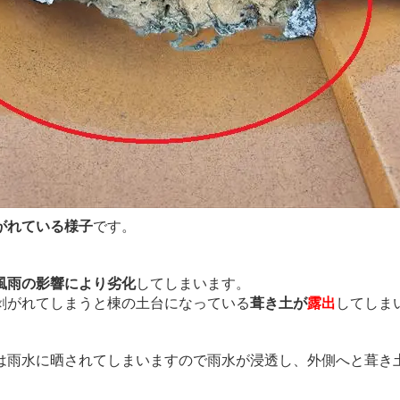
がれている様子
です。
風雨の影響により劣化
してしまいます。
剥がれてしまうと棟の土台になっている
葺き土が
露出
してしま
は雨水に晒されてしまいますので雨水が浸透し、外側へと葺き