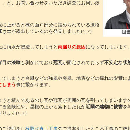
。」と、お問い合わせをいただき調査にお伺い致
に上がると棟の面戸部分に詰められている漆喰
葺き土
が露出しているのを発見しました(>_<)
担
に雨水が浸透してしまうと
雨漏りの原因
になってしまいます
ぎ目の漆喰
も剥がれており
冠瓦
が固定されておらず
不安定な状
てしまうと台風などの強風や突風、地震などの揺れの影響に
てしまう
事に繋がります。
うと積んであるのし瓦や冠瓦が周囲の瓦を割ってしまいます
する危険性や、屋根の上から落下した瓦が
近隣の建物に被害
を
ます(>_<)
のご説明をし
棟取り直し工事
のご提案をしたところ工事のご依