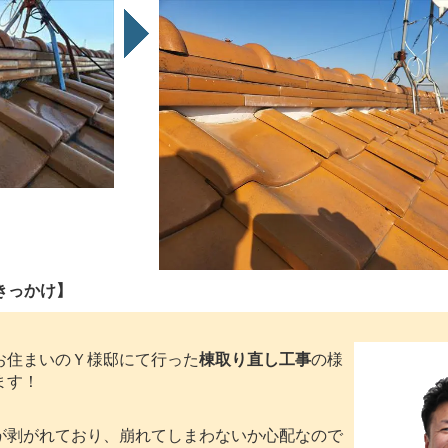
きっかけ】
住まいのＹ様邸にて行った
棟取り直し工事
の様
ます！
が剥がれており、崩れてしまわないか心配なので