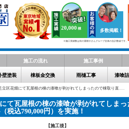
20,000
多数掲載！
※施工実績数は街の屋根やさんグループ全体の合計数値です。
施工の流れ
施工事例
外壁塗装
棟板金交換
雨樋工事
漆喰
 足立区花畑にて瓦屋根の棟の漆喰が剥がれてしまったので棟取り直.....
畑にて瓦屋根の棟の漆喰が剥がれてしまっ
税込790,000円）を実施！
【施工後】