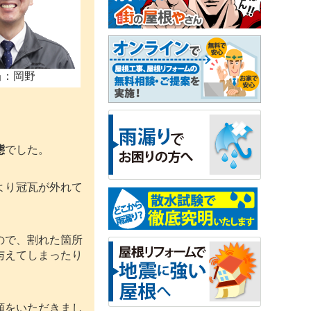
当：岡野
。
態
でした。
より冠瓦が外れて
ので、割れた箇所
与えてしまったり
頼をいただきまし