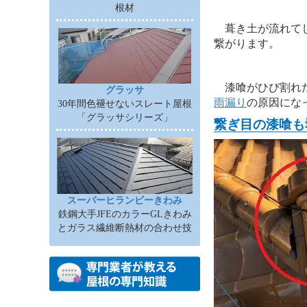
根材
葺き土が流れて
繋がります。
漆喰がひび割れ
グラッサ
雨漏り
の原因にな
30年間色褪せないスレート屋根
「グラッサシリーズ」
繋ぎ目の漆喰も
スーパーヒランビーきわみ
鉄鋼大手JFEのカラーGLきわみ
とガラス繊維断熱材の合わせ技