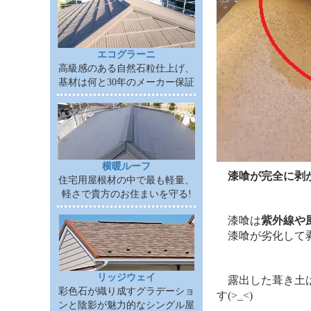
エコグラーニ
高級感のある自然石粒仕上げ、
基材は何と30年のメーカー保証
横暖ルーフ
漆喰が完全に剥
住宅用屋根材の中で最も軽量、
軽さで貴方のお住まいを守る!
漆喰は
紫外線や
漆喰が劣化して
リッジウェイ
露出した葺き土
彩色石が織り成すグラデーショ
す(>_<)
ンと陰影が魅力的なシングル屋