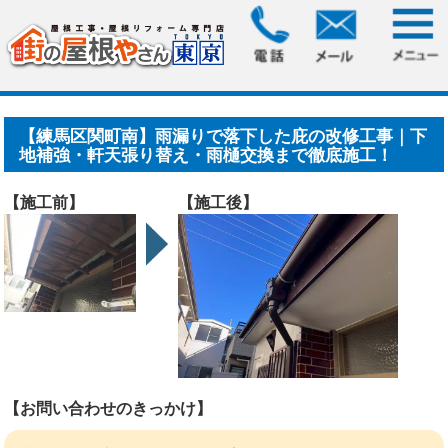
HOME
>
施工事例
> 【練馬区関町南】雨漏りで落下した庇の
改修工事｜下地補強・軒天.....
【練馬区関町南】雨漏りで落下した庇の改修工事｜下
地補強・軒天張り替え・雨樋交換まで徹底施工！
【施工前】
【施工後】
【お問い合わせのきっかけ】