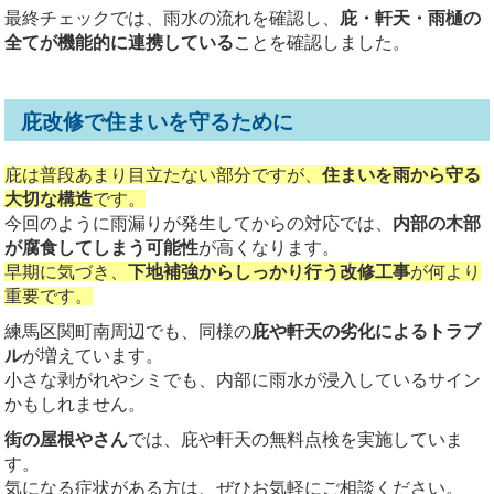
最終チェックでは、雨水の流れを確認し、
庇・軒天・雨樋の
全てが機能的に連携している
ことを確認しました。
庇改修で住まいを守るために
庇は普段あまり目立たない部分ですが、
住まいを雨から守る
大切な構造
です。
今回のように雨漏りが発生してからの対応では、
内部の木部
が腐食してしまう可能性
が高くなります。
早期に気づき、
下地補強からしっかり行う改修工事
が何より
重要です。
練馬区関町南周辺でも、同様の
庇や軒天の劣化によるトラブ
ル
が増えています。
小さな剥がれやシミでも、内部に雨水が浸入しているサイン
かもしれません。
街の屋根やさん
では、庇や軒天の無料点検を実施していま
す。
気になる症状がある方は、ぜひお気軽にご相談ください。