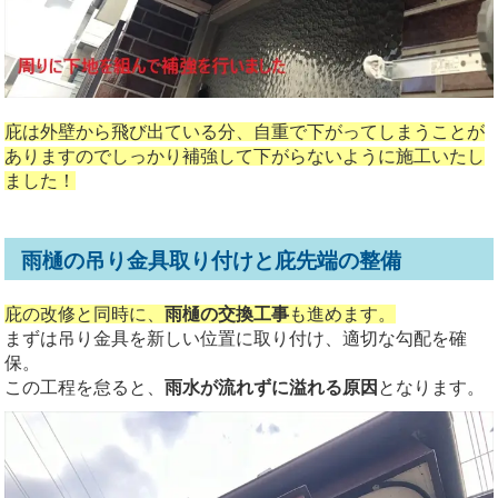
庇は外壁から飛び出ている分、自重で下がってしまうことが
ありますのでしっかり補強して下がらないように施工いたし
ました！
雨樋の吊り金具取り付けと庇先端の整備
庇の改修と同時に、
雨樋の交換工事
も進めます。
まずは吊り金具を新しい位置に取り付け、適切な勾配を確
保。
この工程を怠ると、
雨水が流れずに溢れる原因
となります。