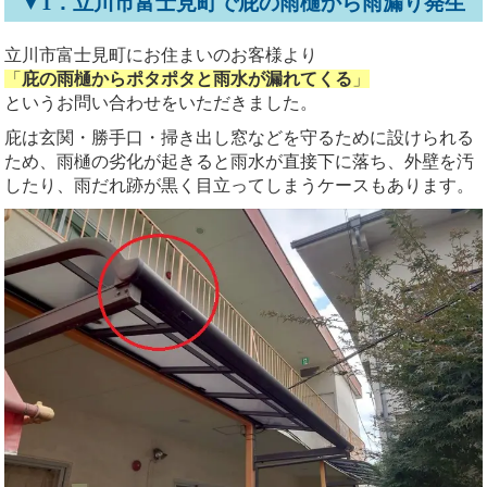
▼1．立川市富士見町で庇の雨樋から雨漏り発生
立川市富士見町にお住まいのお客様より
「
庇の雨樋からポタポタと雨水が漏れてくる
」
というお問い合わせをいただきました。
庇は玄関・勝手口・掃き出し窓などを守るために設けられる
ため、雨樋の劣化が起きると雨水が直接下に落ち、外壁を汚
したり、雨だれ跡が黒く目立ってしまうケースもあります。