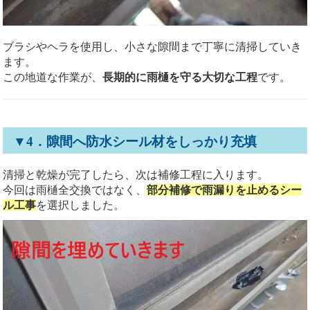
ブラシやヘラを使用し、小さな隙間まで丁寧に清掃していき
ます。
この地道な作業が、
長期的に雨樋を守る大切な工程
です。
▼4．隙間へ防水シール材をしっかり充填
清掃と乾燥が完了したら、次は補修工程に入ります。
今回は雨樋全交換ではなく、
部分補修で雨漏りを止めるシー
ル工事
を選択しました。