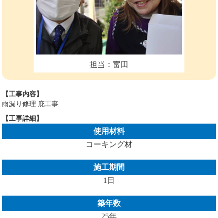
担当：富田
【工事内容】
雨漏り修理 庇工事
【工事詳細】
使用材料
コーキング材
施工期間
1日
築年数
25年