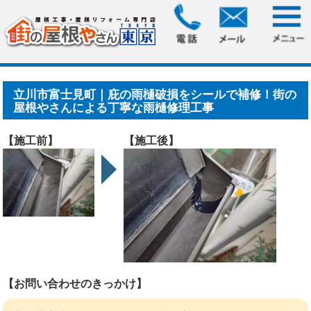
HOME
>
施工事例
> 立川市富士見町｜庇の雨樋破損をシール
で補修！街の屋根やさんに.....
立川市富士見町｜庇の雨樋破損をシールで補修！街の
屋根やさんによる丁寧な雨樋修理工事
【施工前】
【施工後】
【お問い合わせのきっかけ】