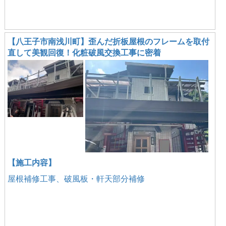
【八王子市南浅川町】歪んだ折板屋根のフレームを取付
直して美観回復！化粧破風交換工事に密着
【施工内容】
屋根補修工事、破風板・軒天部分補修