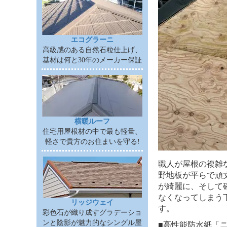
エコグラーニ
高級感のある自然石粒仕上げ、
基材は何と30年のメーカー保証
横暖ルーフ
住宅用屋根材の中で最も軽量、
軽さで貴方のお住まいを守る!
職人が屋根の複雑
野地板が平らで頑
が綺麗に、そして
なくなってしまう
リッジウェイ
す。
彩色石が織り成すグラデーショ
ンと陰影が魅力的なシングル屋
■高性能防水紙「