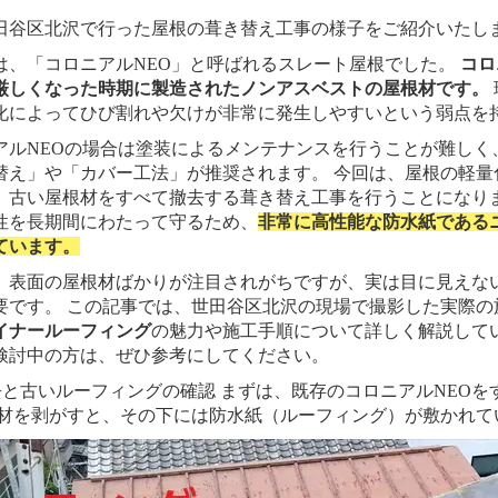
田谷区北沢で行った屋根の葺き替え工事の様子をご紹介いたし
は、「コロニアルNEO」と呼ばれるスレート屋根でした。
コロ
厳しくなった時期に製造されたノンアスベストの屋根材です。
化によってひび割れや欠けが非常に発生しやすいという弱点を
アルNEOの場合は塗装によるメンテナンスを行うことが難しく
替え」や「カバー工法」が推奨されます。 今回は、屋根の軽量
、古い屋根材をすべて撤去する葺き替え工事を行うことになりま
性を長期間にわたって守るため、
非常に高性能な防水紙である
ています。
、表面の屋根材ばかりが注目されがちですが、実は目に見えな
要です。 この記事では、世田谷区北沢の現場で撮影した実際の
イナールーフィング
の魅力や施工手順について詳しく解説してい
検討中の方は、ぜひ参考にしてください。
去と古いルーフィングの確認 まずは、既存のコロニアルNEOを
根材を剥がすと、その下には防水紙（ルーフィング）が敷かれて