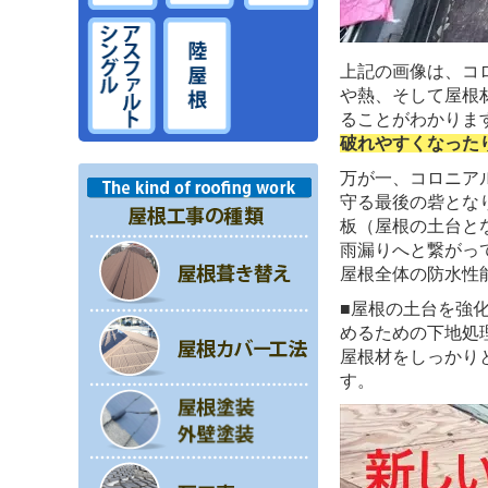
上記の画像は、コ
や熱、そして屋根
ることがわかりま
破れやすくなった
万が一、コロニア
守る最後の砦とな
板（屋根の土台と
雨漏りへと繋がっ
屋根全体の防水性
■屋根の土台を強
めるための下地処
屋根材をしっかり
す。