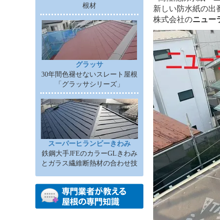
根材
新しい防水紙の出
株式会社の
ニュー
グラッサ
30年間色褪せないスレート屋根
「グラッサシリーズ」
スーパーヒランビーきわみ
鉄鋼大手JFEのカラーGLきわみ
とガラス繊維断熱材の合わせ技