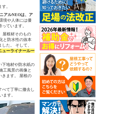
ます。
ニアルNEOは、ア
環境や人体には優
持っています。
、屋根材そのもの
化と防水性の抜本
した。 そして、
ニューライナールー
い下地材や防水紙の
施工風景の画像と
きます。 屋根の
すべて丁寧に撤去し
います。