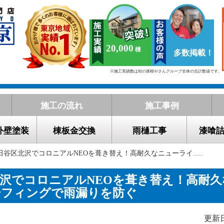
20,000
多数掲載！
※施工実績数は街の屋根やさんグループ全体の合計数値です。
施工の流れ
施工事例
外壁塗装
棟板金交換
雨樋工事
漆喰
田谷区北沢でコロニアルNEOを葺き替え！高耐久なニューライ.....
沢でコロニアルNEOを葺き替え！高耐
ーフィングで雨漏りを防ぐ
更新日