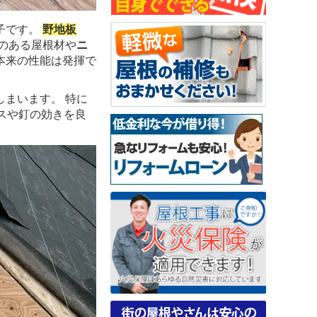
子です。
野地板
のある屋根材や
ニ
本来の性能は発揮で
まいます。 特に
スや釘の効きを良