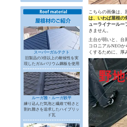
こちらの画像は、
は、いわば屋根の
ューライナールー
きません。
土台が弱いと、台
コロニアルNEO
くするために、厚
スーパーガルテクト
旧製品の3倍以上の耐候性を実
現したガルバリウム鋼板を使用
ルーガ雅・ルーガ鉄平
練り込んだ気泡と繊維で軽さと
割れ難さを追求したハイブリッ
ド瓦