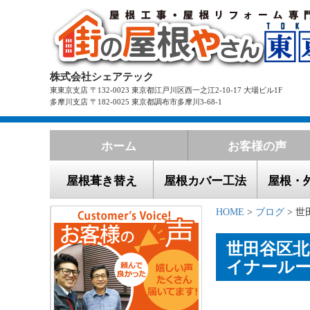
株式会社シェアテック
東東京支店 〒132-0023 東京都江戸川区西一之江2-10-17 大場ビル1F
多摩川支店 〒182-0025 東京都調布市多摩川3-68-1
ホーム
お客様の声
屋根葺き替え
屋根カバー工法
屋根・
HOME
>
ブログ
> 世
世田谷区北
イナール