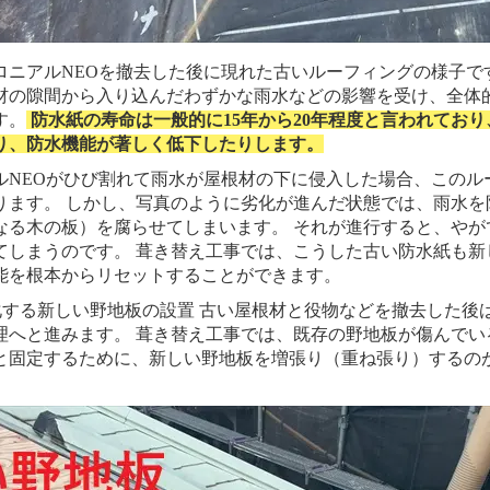
ロニアルNEOを撤去した後に現れた古いルーフィングの様子で
材の隙間から入り込んだわずかな雨水などの影響を受け、全体
す。
防水紙の寿命は一般的に15年から20年程度と言われてお
り、防水機能が著しく低下したりします。
ルNEOがひび割れて雨水が屋根材の下に侵入した場合、このル
ります。 しかし、写真のように劣化が進んだ状態では、雨水を
なる木の板）を腐らせてしまいます。 それが進行すると、やが
てしまうのです。 葺き替え工事では、こうした古い防水紙も新
能を根本からリセットすることができます。
化する新しい野地板の設置 古い屋根材と役物などを撤去した後
理へと進みます。 葺き替え工事では、既存の野地板が傷んでい
と固定するために、新しい野地板を増張り（重ね張り）するの