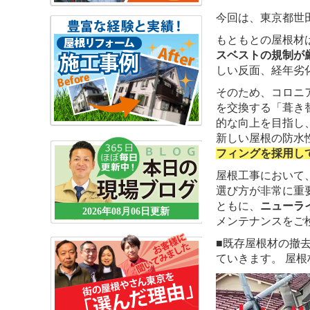
今回は、東京都世
もともとの屋根材
スベストの規制が
しい反面、経年劣
そのため、コロニ
を交換する「葺き
的な向上を目指し
新しい屋根の防水
フィングを採用し
屋根工事において
選び方が非常に重
ともに、
ニューラ
2026年08月06日更新
メンテナンスをご
■既存屋根材の撤
ていきます。 屋