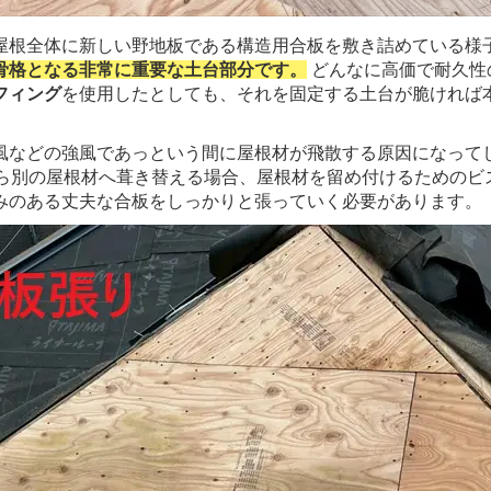
屋根全体に新しい野地板である構造用合板を敷き詰めている様
骨格となる非常に重要な土台部分です。
どんなに高価で耐久性
フィング
を使用したとしても、それを固定する土台が脆ければ
風などの強風であっという間に屋根材が飛散する原因になってし
から別の屋根材へ葺き替える場合、屋根材を留め付けるためのビ
みのある丈夫な合板をしっかりと張っていく必要があります。