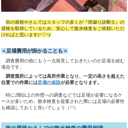
街の屋根やさんではスタッフの多くが『雨漏り診断士』の
資格を取得しているため、安心して散水検査をご依頼いただ
ければと思います(^▽^)/
＜足場費用が掛かることも＞
調査費用の他にもう一点留意しておきたいのが足場を組む
場合です。
調査箇所によっては高所作業となり、一定の高さを超えた
位置での作業には
足場の仮設
が必要となります。
特に2階以上の外壁への調査などでは足場が必要になるケ
ースが多いため、散水検査を提案された際には足場の必要性
も確認しておくと良いでしょう（
^^
）