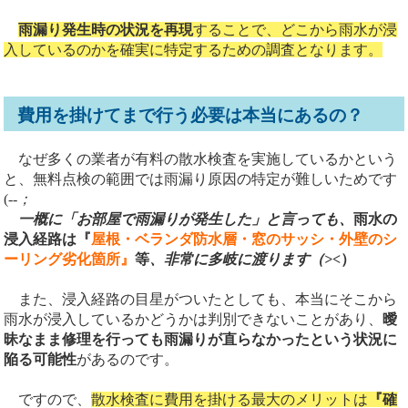
雨漏り発生時の状況を再現
することで、どこから雨水が浸
入しているのかを確実に特定するための調査となります。
費用を掛けてまで行う必要は本当にあるの？
なぜ多くの業者が有料の散水検査を実施しているかという
と、無料点検の範囲では雨漏り原因の特定が難しいためです
(-
-；
一概に「お部屋で雨漏りが発生した」と言っても、
雨水の
浸入経路は『
屋根・ベランダ防水層・窓のサッシ・外壁のシ
ーリング劣化箇所』
等
、非常に多岐に渡ります（>
<）
また、浸入経路の目星がついたとしても、本当にそこから
雨水が浸入しているかどうかは判別できないことがあり、
曖
昧なまま修理を行っても雨漏りが直らなかったという状況に
陥る可能性
があるのです。
ですので、
散水検査に費用を掛ける最大のメリットは
『確