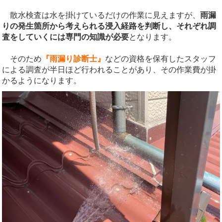
散水検査は水を掛けているだけの作業に見えますが、
雨漏
りの発生箇所から考えられる浸入経路を判断し、それぞれ調
査をしていくには専門の知識が必要
となります。
そのため
『雨漏り診断士』
などの資格を保有したスタッフ
による調査が半日ほど行われることがあり、その作業費が掛
かるようになります。