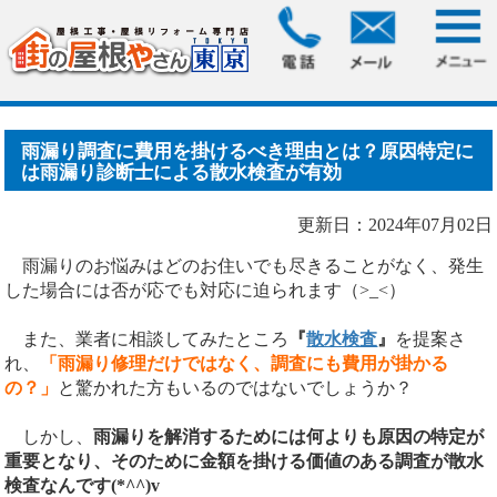
HOME
>
ブログ
> 雨漏り調査に費用を掛けるべき理由とは？
原因特定には雨漏り診断.....
雨漏り調査に費用を掛けるべき理由とは？原因特定に
は雨漏り診断士による散水検査が有効
更新日：2024年07月02日
雨漏りのお悩みはどのお住いでも尽きることがなく、発生
した場合には否が応でも対応に迫られます（>_<）
また、業者に相談してみたところ
『
散水検査
』
を提案さ
れ、
「雨漏り修理だけではなく、調査にも費用が掛かる
の？」
と驚かれた方もいるのではないでしょうか？
しかし、
雨漏りを解消するためには何よりも原因の特定が
重要となり、そのために金額を掛ける価値のある調査が散水
検査なんです(*^^)v