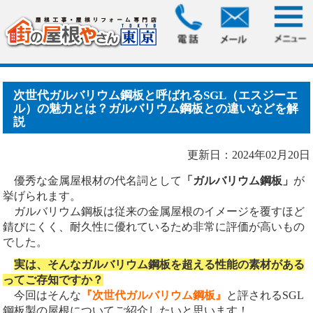
HOME
>
ブログ
> 次世代ガルバリウム鋼板と呼ばれる
SGL（エスジーエル）の魅力.....
次世代ガルバリウム鋼板と呼ばれるSGL（エスジーエ
ル）の魅力とは？ガルバリウム鋼板との違いなどを解
説
更新日：2024年02月20日
優秀な金属屋根材の代名詞として
「ガルバリウム鋼板」
が
挙げられます。
ガルバリウム鋼板は従来の金属屋根のイメージを覆すほど
錆びにくく、耐久性に優れているため非常に評価が高いもの
でした。
実は、そんなガルバリウム鋼板を超える性能の素材がある
ってご存知ですか？
今回はそんな
『次世代ガルバリウム鋼板』
と評されるSGL
鋼板製の屋根についてご紹介したいと思います！