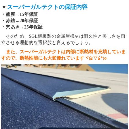
▼
スーパーガルテクトの保証内容
・塗膜→15年保証
・赤錆→20年保証
・穴あき→25年保証
そのため、SGL鋼板製の金属屋根材は耐久性と美しさを両
立させる理想的な選択肢と言えるでしょう。
また、スーパーガルテクトは内部に断熱材を充填していま
すので、断熱性能にも大変優れていますヾ(≧▽≦*)o