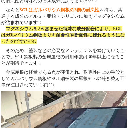
の耐久性と特殊なめっき成分にあります(^▽^)/
なんと
SGLはガルバリウム鋼板の3倍の耐久性
を持ち、共
通する成分のアルミ・亜鉛・シリコンに加えて
マグネシウム
が含まれています！
マグネシウムを2％含ませた特殊な成分配合により、SGL
はガルバリウム鋼板よりも耐食性や断熱性に優れるようにな
ったのです(*^^)v
そのため、塗装などの必要なメンテナンスを続けていくこ
とで、SGL鋼板製の金属屋根の耐用年数は30年以上になるこ
とが期待できます！
金属屋根は軽量である点が評価され、耐震性向上の手段と
してガルバリウム鋼板やSGL鋼板製の屋根材への葺き替え工
事が注目されています(
^^
)