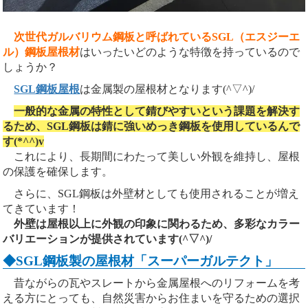
次世代ガルバリウム鋼板と呼ばれているSGL（エスジーエ
ル）鋼板屋根材
はいったいどのような特徴を持っているので
しょうか？
SGL鋼板屋根
は金属製の屋根材となります(^▽^)/
一般的な金属の特性として錆びやすいという課題を解決す
るため、SGL鋼板は錆に強いめっき鋼板を使用しているんで
す(*^^)v
これにより、長期間にわたって美しい外観を維持し、屋根
の保護を確保します。
さらに、SGL鋼板は外壁材としても使用されることが増え
てきています！
外壁は屋根以上に外観の印象に関わるため、多彩なカラー
バリエーションが提供されています(^▽^)/
◆SGL鋼板製の屋根材「スーパーガルテクト」
昔ながらの瓦やスレートから金属屋根へのリフォームを考
える方にとっても、自然災害からお住まいを守るための選択