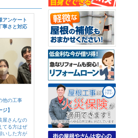
様アンケート
丁寧さと対応
の他の工事
ージ】
装屋さんなの
えてる方はぜ
願いした方が