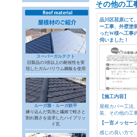
その他の工
品川区荏原にて
ー工事、外壁塗
ったW様へ工事
伺いました！
スーパーガルテクト
旧製品の3倍以上の耐候性を実
現したガルバリウム鋼板を使用
【施工内容】
ルーガ雅・ルーガ鉄平
屋根カバー工法
練り込んだ気泡と繊維で軽さと
装、その他の工
割れ難さを追求したハイブリッ
【一言メッセー
ド瓦
感じの良い方で