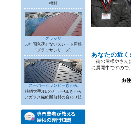
根材
グラッサ
30年間色褪せないスレート屋根
「グラッサシリーズ」
あなたの近く
街の屋根やさんは
に展開中ですので
スーパーヒランビーきわみ
鉄鋼大手JFEのカラーGLきわみ
とガラス繊維断熱材の合わせ技