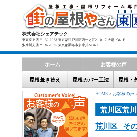
株式会社シェアテック
東東京支店 〒132-0023 東京都江戸川区西一之江2-10-17 大場ビル1F
多摩川支店 〒182-0025 東京都調布市多摩川3-68-1
ホーム
お客様の声
屋根葺き替え
屋根カバー工法
屋根・
HOME
>
お客様の声
荒川区荒川
荒川区 その