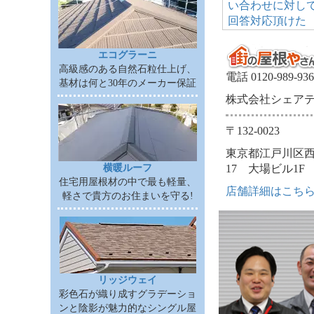
い合わせに対し
回答対応頂けた
エコグラーニ
高級感のある自然石粒仕上げ、
電話 0120-989-936
基材は何と30年のメーカー保証
株式会社シェア
〒132-0023
東京都江戸川区西一
17 大場ビル1F
横暖ルーフ
住宅用屋根材の中で最も軽量、
店舗詳細はこち
軽さで貴方のお住まいを守る!
リッジウェイ
彩色石が織り成すグラデーショ
ンと陰影が魅力的なシングル屋