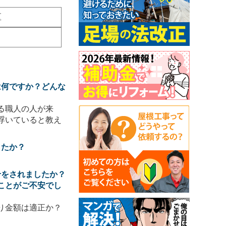
区
は何ですか？どんな
る職人の人が来
浮いていると教え
したか？
せをされましたか？
ことがご不安でし
り金額は適正か？