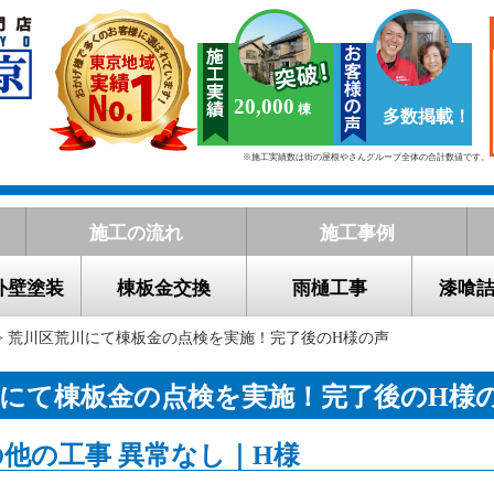
20,000
多数掲載！
※施工実績数は街の屋根やさんグループ全体の合計数値です。
施工の流れ
施工事例
外壁塗装
棟板金交換
雨樋工事
漆喰
> 荒川区荒川にて棟板金の点検を実施！完了後のH様の声
にて棟板金の点検を実施！完了後のH様
他の工事 異常なし｜H様