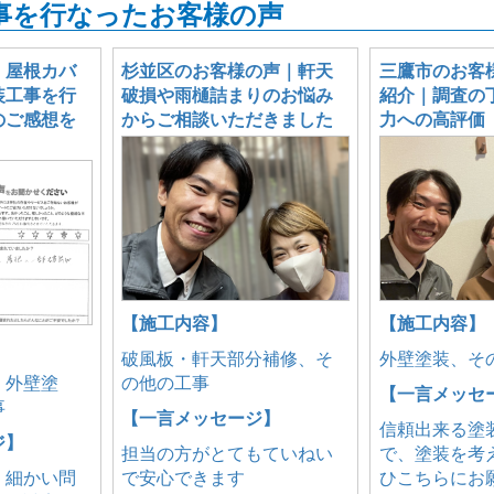
事を行なったお客様の声
、屋根カバ
杉並区のお客様の声｜軒天
三鷹市のお客
装工事を行
破損や雨樋詰まりのお悩み
紹介｜調査の
のご感想を
からご相談いただきました
力への高評価
【施工内容】
【施工内容】
破風板・軒天部分補修、そ
外壁塗装、そ
、外壁塗
の他の工事
【一言メッセ
事
【一言メッセージ】
信頼出来る塗
ジ】
担当の方がとてもていねい
で、塗装を考
、細かい問
で安心できます
ひこちらにお