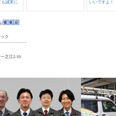
ても誠実に
いいですよ！
テック
之江2-10-
ら