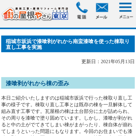
HOME
>
ブログ
> 稲城市坂浜で漆喰剥がれから南蛮漆喰を使
った棟取り直し工事を実.....
稲城市坂浜で漆喰剥がれから南蛮漆喰を使った棟取り
直し工事を実施
更新日：2021年05月13日
漆喰剥がれから棟の歪み
本日ご紹介いたしますのは稲城市坂浜で行った棟取り直し工
事の様子です。棟取り直し工事とは既存の棟を一旦解体して
組み直す工事です。瓦屋根の棟は土台部分に土が詰められ、
その周りを漆喰で塗り固めています。しかし、漆喰が剥がれ
ると中の土がでてきてしまい棟がまがったり、棟自体が崩れ
てしまうといった問題にもなります。今回のお住まいでも漆