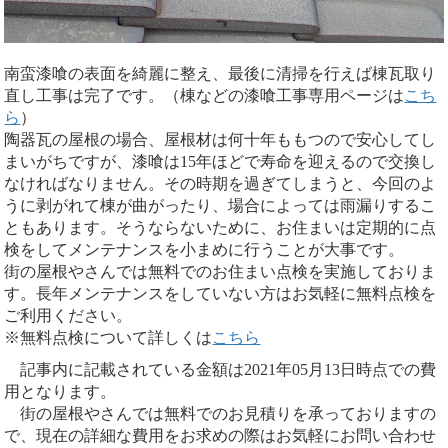
南蛮漆喰の表面を綺麗に整え、最後に清掃を行えば棟瓦取り
直し工事は完了です。（棟などの漆喰工事専用ページは
こち
ら
）
陶器瓦の屋根の場合、屋根材は何十年ももつので安心してし
まいがちですが、漆喰は15年ほどで寿命を迎えるので交換し
なければなりません。その時期を過ぎてしまうと、今回のよ
うに剥がれて棟が曲がったり、場合によっては雨漏りするこ
ともあります。そうならないために、お住まいは定期的に点
検をしてメンテナンスを小まめに行うことが大事です。
街の屋根やさんでは無料でのお住まい点検を実施しておりま
す。長年メンテナンスをしていない方はお気軽に無料点検を
ご利用ください。
※無料点検について詳しくは
こちら
記事内に記載されている金額は2021年05月13日時点での費
用となります。
街の屋根やさんでは無料でのお見積りを承っておりますの
で、現在の詳細な費用をお求めの際はお気軽にお問い合わせ