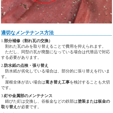
適切なメンテナンス方法
1.
部分補修（割れ瓦の交換）
割れた瓦のみを取り替えることで費用を抑えられます。
ただし、同型の瓦が廃盤になっている場合は代替品で対応
する必要があります。
2.
防水紙の点検・張り替え
防水紙が劣化している場合は、部分的に張り替えを行いま
す。
屋根全体が古い場合は
葺き替え工事
を検討することも大切
です。
3.
釘や金属部のメンテナンス
錆びた釘は交換し、谷板金などの鉄部は
塗装または板金の
取り替え
が必要です。