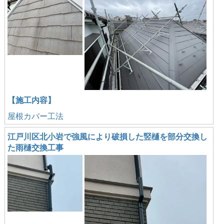
【施工内容】
屋根カバー工法
江戸川区北小岩で強風により破損した竪樋を部分交換し
た雨樋交換工事