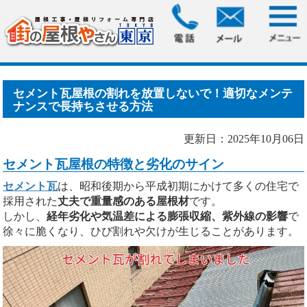
HOME
>
ブログ
> セメント瓦屋根の割れを放置しないで！適
切なメンテナンスで長持.....
セメント瓦屋根の割れを放置しないで！適切なメンテ
ナンスで長持ちさせる方法
更新日：2025年10月06日
セメント瓦屋根の特徴と劣化のサイン
セメント瓦
は、昭和後期から平成初期にかけて多くの住宅で
採用された
丈夫で重量感のある屋根材
です。
しかし、
経年劣化や気温差による膨張収縮、紫外線の影響
で
徐々に脆くなり、ひび割れや欠けが生じることがあります。