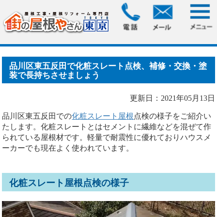
HOME
>
ブログ
> 品川区東五反田で化粧スレート点検、補
修・交換・塗装で長持ちさ.....
品川区東五反田で化粧スレート点検、補修・交換・塗
装で長持ちさせましょう
更新日：2021年05月13日
品川区東五反田での
化粧スレート屋根
点検の様子をご紹介い
たします。化粧スレートとはセメントに繊維などを混ぜて作
られている屋根材です。軽量で耐震性に優れておりハウスメ
ーカーでも現在よく使われています。
化粧スレート屋根点検の様子