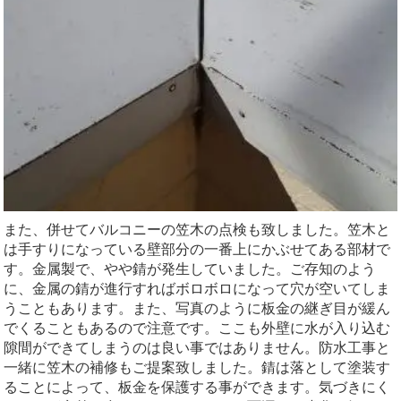
また、併せてバルコニーの笠木の点検も致しました。笠木と
は手すりになっている壁部分の一番上にかぶせてある部材で
す。金属製で、やや錆が発生していました。ご存知のよう
に、金属の錆が進行すればボロボロになって穴が空いてしま
うこともあります。また、写真のように板金の継ぎ目が緩ん
でくることもあるので注意です。ここも外壁に水が入り込む
隙間ができてしまうのは良い事ではありません。防水工事と
一緒に笠木の補修もご提案致しました。錆は落として塗装す
ることによって、板金を保護する事ができます。気づきにく