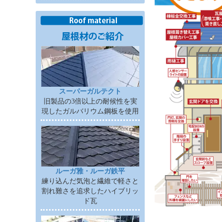
スーパーガルテクト
旧製品の3倍以上の耐候性を実
現したガルバリウム鋼板を使用
ルーガ雅・ルーガ鉄平
練り込んだ気泡と繊維で軽さと
割れ難さを追求したハイブリッ
ド瓦