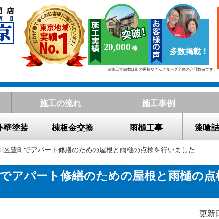
20,000
多数掲載！
※施工実績数は街の屋根やさんグループ全体の合計数値です。
施工の流れ
施工事例
外壁塗装
棟板金交換
雨樋工事
漆喰
川区豊町でアパート修繕のための屋根と雨樋の点検を行いました.....
町でアパート修繕のための屋根と雨樋の点
更新日