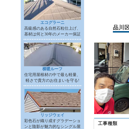
エコグラーニ
品川
高級感のある自然石粒仕上げ、
基材は何と30年のメーカー保証
横暖ルーフ
住宅用屋根材の中で最も軽量、
軽さで貴方のお住まいを守る!
リッジウェイ
彩色石が織り成すグラデーショ
工事種類
ンと陰影が魅力的なシングル屋