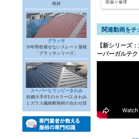
雨漏り修理
根材
関連動画をチ
グラッサ
【新シリーズ：
30年間色褪せないスレート屋根
ーパーガルテ
「グラッサシリーズ」
スーパーヒランビーきわみ
鉄鋼大手JFEのカラーGLきわみ
とガラス繊維断熱材の合わせ技