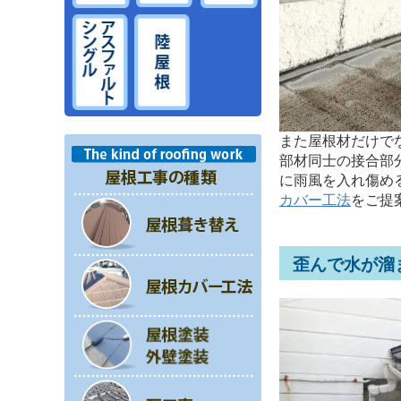
また屋根材だけで
部材同士の接合部
に雨風を入れ傷め
カバー工法
をご提
歪んで水が溜