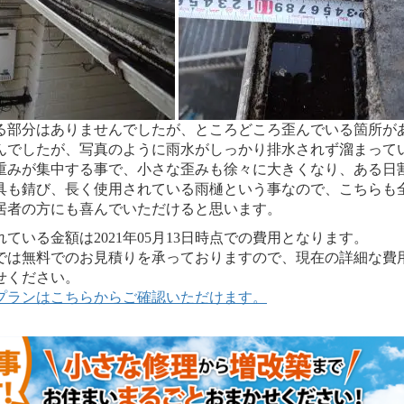
る部分はありませんでしたが、ところどころ歪んでいる箇所が
んでしたが、写真のように雨水がしっかり排水されず溜まって
重みが集中する事で、小さな歪みも徐々に大きくなり、ある日
具も錆び、長く使用されている雨樋という事なので、こちらも
居者の方にも喜んでいただけると思います。
いる金額は2021年05月13日時点での費用となります。
は無料でのお見積りを承っておりますので、現在の詳細な費
せください。
プランはこちらからご確認いただけます。