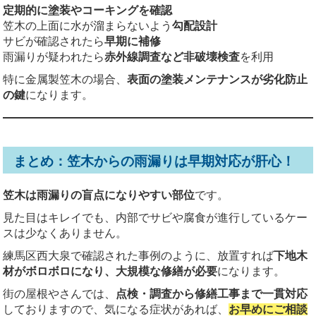
定期的に塗装やコーキングを確認
笠木の上面に水が溜まらないよう
勾配設計
サビが確認されたら
早期に補修
雨漏りが疑われたら
赤外線調査など非破壊検査
を利用
特に金属製笠木の場合、
表面の塗装メンテナンスが劣化防止
の鍵
になります。
まとめ：笠木からの雨漏りは早期対応が肝心！
笠木は雨漏りの盲点になりやすい部位
です。
見た目はキレイでも、内部でサビや腐食が進行しているケー
スは少なくありません。
練馬区西大泉で確認された事例のように、放置すれば
下地木
材がボロボロになり、大規模な修繕が必要
になります。
街の屋根やさんでは、
点検・調査から修繕工事まで一貫対応
しておりますので、気になる症状があれば、
お早めにご相談