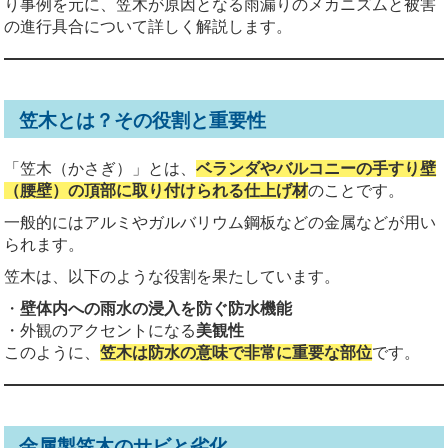
り事例を元に、笠木が原因となる雨漏りのメカニズムと被害
の進行具合について詳しく解説します。
笠木とは？その役割と重要性
「笠木（かさぎ）」とは、
ベランダやバルコニーの手すり壁
（腰壁）の頂部に取り付けられる仕上げ材
のことです。
一般的にはアルミやガルバリウム鋼板などの金属などが用い
られます。
笠木は、以下のような役割を果たしています。
・
壁体内への雨水の浸入を防ぐ防水機能
・外観のアクセントになる
美観性
このように、
笠木は防水の意味で非常に重要な部位
です。
金属製笠木のサビと劣化