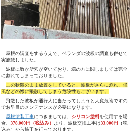
屋根の調査をするうえで、ベランダの波板の調査も併せて
実施致しました。
波板に数か所穴が空いており、端の方に関しましては完全
に割れてしまっておりました。
この状態のまま放置をしていると、波板がさらに割れ、強
風などの際に飛散してしまう危険性もございます。
飛散した波板が通行人に当たってしまうと大変危険ですの
でお早目のメンテナンスが必要になります。
屋根塗装工事
につきましては、
シリコン塗料
を使用する場
合、
378,000円（税込み）
より、波板交換工事は
33,000
円
（税
込み）から施工を行っております。