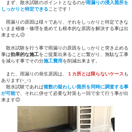
まず、散水試験のポイントとなるのが
雨漏りの浸入箇所を
しっかりと特定できる
ことです！
雨漏りの原因は様々であり、それをしっかりと特定できな
いまま補修・修理を進めても根本的な原因を解決する事は出
来ません😥
散水試験を行う事で雨漏りの原因をしっかりと突き止める
事は
効果的な施工
をご提案出来ることに繋がり、無駄な工事
を減らす事でその分
施工費用
を削減出来ます。
また、雨漏りの発生原因は、
１カ所とは限らないケース
も
あります(>_<)
散水試験であれば
複数の疑わしい箇所を同時に調査する事
が可能
で、それに併せて必要な対策も一回で全て行う事が出
来ます😊