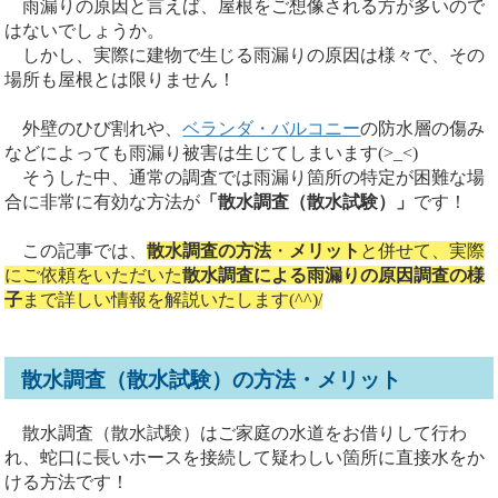
雨漏りの原因と言えば、屋根をご想像される方が多いので
はないでしょうか。
しかし、実際に建物で生じる雨漏りの原因は様々で、その
場所も屋根とは限りません！
外壁のひび割れや、
ベランダ・バルコニー
の防水層の傷み
などによっても雨漏り被害は生じてしまいます(>_<)
そうした中、通常の調査では雨漏り箇所の特定が困難な場
合に非常に有効な方法が
「散水調査（散水試験）」
です！
この記事では、
散水調査の方法
・
メリット
と併せて、実際
にご依頼をいただいた
散水調査による雨漏りの原因調査の様
子
まで詳しい情報を解説いたします(^^)/
散水調査（散水試験）の方法・メリット
散水調査（散水試験）はご家庭の水道をお借りして行わ
れ、蛇口に長いホースを接続して疑わしい箇所に直接水をか
ける方法です！