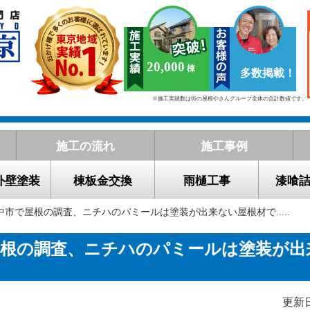
20,000
多数掲載！
※施工実績数は街の屋根やさんグループ全体の合計数値です。
施工の流れ
施工事例
外壁塗装
棟板金交換
雨樋工事
漆喰
中市で屋根の調査、ニチハのパミールは塗装が出来ない屋根材で.....
屋根の調査、ニチハのパミールは塗装が出
更新日