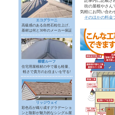
記事内に記載されて
街の屋根やさんで
気軽にお問い合わ
そのほかの料金
エコグラーニ
高級感のある自然石粒仕上げ、
基材は何と30年のメーカー保証
横暖ルーフ
住宅用屋根材の中で最も軽量、
軽さで貴方のお住まいを守る!
リッジウェイ
彩色石が織り成すグラデーショ
ンと陰影が魅力的なシングル屋