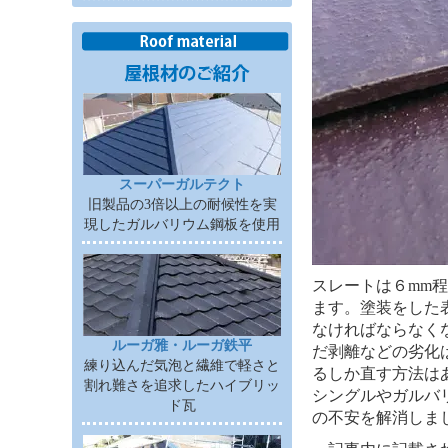
スーパーガルテクト
旧製品の3倍以上の耐候性を実
現したガルバリウム鋼板を使用
スレートは６mm
ます。塗装をした
なければならなく
ルーガ雅・ルーガ鉄平
だ剥離などの劣化
練り込んだ気泡と繊維で軽さと
るしか直す方法は
割れ難さを追求したハイブリッ
シングルやガルバ
ド瓦
の不安を解消しま