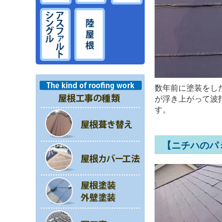
数年前に塗装をし
が浮き上がって波
す。
【ニチハのパ