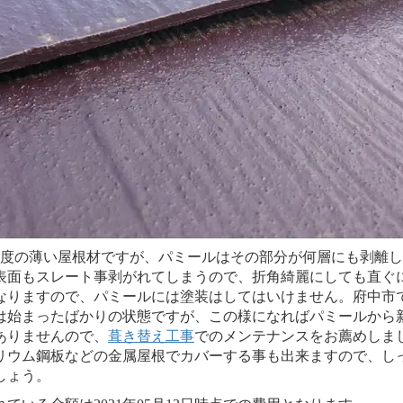
程度の薄い屋根材ですが、パミールはその部分が何層にも剥離
表面もスレート事剥がれてしまうので、折角綺麗にしても直ぐ
なりますので、パミールには塗装はしてはいけません。府中市
は始まったばかりの状態ですが、この様になればパミールから
ありませんので、
葺き替え工事
でのメンテナンスをお薦めしま
リウム鋼板などの金属屋根でカバーする事も出来ますので、し
しょう。