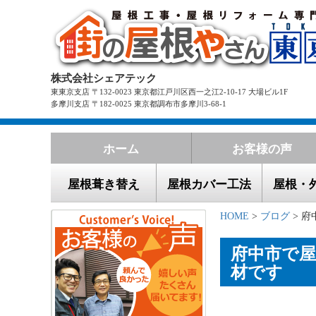
株式会社シェアテック
東東京支店 〒132-0023 東京都江戸川区西一之江2-10-17 大場ビル1F
多摩川支店 〒182-0025 東京都調布市多摩川3-68-1
ホーム
お客様の声
屋根葺き替え
屋根カバー工法
屋根・
HOME
>
ブログ
> 府
府中市で
材です