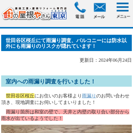
HOME
>
ブログ
> 世田谷区桜丘にて雨漏り調査、バルコニー
には防水以外にも雨漏り.....
世田谷区桜丘にて雨漏り調査、バルコニーには防水以
外にも雨漏りのリスクが隠れています！
更新日：2024年06月24日
室内への雨漏り調査を行いました！
世田谷区桜丘
にお住いのお客様より
雨漏り
のお問い合わせ
頂き、現地調査にお伺いしてまいりました！
雨漏り箇所は和室の壁で、天井と内壁の取り合い部分から
雨水が出ているようでした！