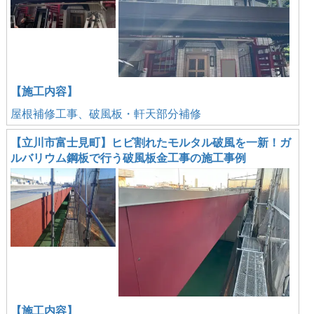
【施工内容】
屋根補修工事、破風板・軒天部分補修
【立川市富士見町】ヒビ割れたモルタル破風を一新！ガ
ルバリウム鋼板で行う破風板金工事の施工事例
【施工内容】