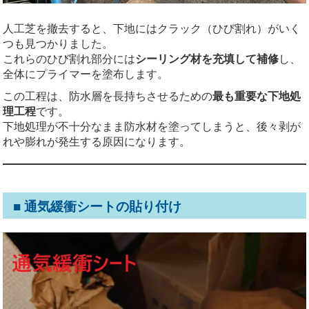
人工芝を撤去すると、下地にはクラック（ひび割れ）がいく
つも見つかりました。
これらのひび割れ部分には
シーリング材を充填して補修
し、
全体にプライマーを塗布します。
この工程は、防水層を長持ちさせるための
最も重要な下地処
理工程
です。
下地処理が不十分なまま防水材を塗ってしまうと、後々剥が
れや膨れが発生する原因になります。
■ 通気緩衝シートの貼り付け