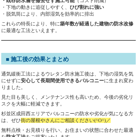
・既存防水層を撤去せず施工可能
（コスト削減）
・下地の動きに追従しやすく、
ひび割れに強い
・脱気筒により、内部湿気を効率的に排出
これらの特長により、特に
築年数が経過した建物の防水改修
に最適な工法といえます。
■ 施工後の効果とまとめ
通気緩衝工法によるウレタン防水施工後は、下地の湿気を気
にせずに
安心して長期間使用できるバルコニー
に生まれ変わ
りました。
見た目も美しく、メンテナンス性も高いため、今後の劣化リ
スクを大幅に軽減できます。
杉並区成田西エリアでバルコニーの防水や劣化が気になる方
は、ぜひ
街の屋根やさんにご相談ください(^O^)／
無料点検・お見積りを行い、お住まいの状態に合わせた最適
な
防水工法
をご提案いたします。