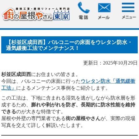
HOME
>
ブログ
> 【杉並区成田西】バルコニーの床面をウレ
タン防水・通気緩衝工法.....
【杉並区成田西】バルコニーの床面をウレタン防水・
通気緩衝工法でメンテナンス！
更新日：2025年10月29日
杉並区成田西
にお住まいの皆さま。
今回は、バルコニーの床面に行った
ウレタン防水「通気緩衝
工法」
によるメンテナンス事例をご紹介します。
この工法は、下地に含まれる湿気を逃がしながら防水層を形
成するため、
膨れや剥がれを防ぎ、長期的に防水性能を維持
できる
のが大きな特徴です。
屋根や外壁の専門業者である
街の屋根やさん
が、実際の現場
写真を交えて詳しく解説いたします。